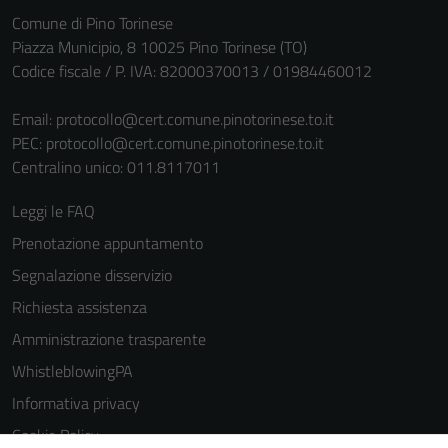
Comune di Pino Torinese
Piazza Municipio, 8 10025 Pino Torinese (TO)
Codice fiscale / P. IVA: 82000370013 / 01984460012
Email:
protocollo@cert.comune.pinotorinese.to.it
PEC:
protocollo@cert.comune.pinotorinese.to.it
Centralino unico: 011.8117011
Leggi le FAQ
Prenotazione appuntamento
Segnalazione disservizio
Richiesta assistenza
Amministrazione trasparente
WhistleblowingPA
Informativa privacy
Tecnici
Cookie Policy
Questi cookie