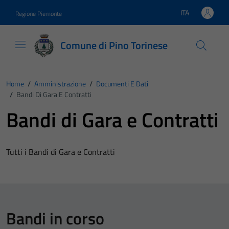
Vai ai contenuti
Vai al footer
ITA
Regione Piemonte
Lingua attiva:
Comune di Pino Torinese
Home
/
Amministrazione
/
Documenti E Dati
/
Bandi Di Gara E Contratti
Bandi di Gara e Contratti
Tutti i Bandi di Gara e Contratti
Bandi in corso