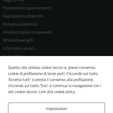
Prenotazione appuntamento
Segnalazione disservizio
Richiesta assistenza
Amministrazione trasparente
WhistleblowingPA
Informativa privacy
Cookie Policy
Note legali
Questo sito utilizza cookie tecnici e, previo consenso,
Dichiarazione di accessibilità
cookie di profilazione di terze parti. Cliccando sul tasto
Tecnici
'Accetta tutti' si presta il consenso alla profilazione,
Piano di miglioramento del sito
cliccando sul tasto 'Esci' si continua la navigazione con i
Questi cookie
Certificazione sistema gestione qualità
soli cookie tecnici.
Link alla cookie policy
sono necessari
per il
funzionamento
Area Privata
Impostazioni
del sito e non