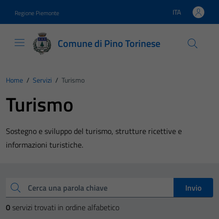
Vai ai contenuti
Vai al footer
ITA
Regione Piemonte
Lingua attiva:
Comune di Pino Torinese
Home
/
Servizi
/
Turismo
Turismo
Sostegno e sviluppo del turismo, strutture ricettive e
informazioni turistiche.
Esplora tutti i servizi
Cerca una parola chiave
Invio
0
servizi trovati in ordine alfabetico