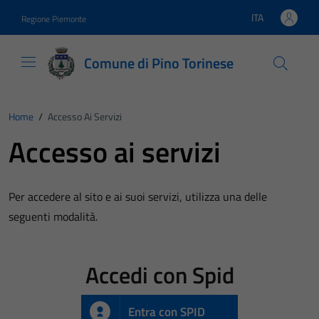
Vai ai contenuti
Vai al footer
ITA
Regione Piemonte
Lingua attiva:
Comune di Pino Torinese
Home
/
Accesso Ai Servizi
Accesso ai servizi
Per accedere al sito e ai suoi servizi, utilizza una delle
seguenti modalità.
Accedi con Spid
Entra con SPID