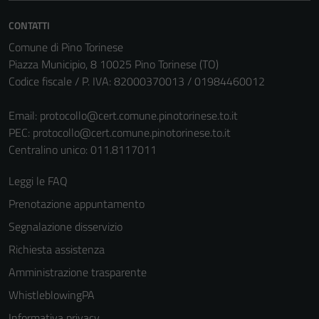
CONTATTI
Comune di Pino Torinese
Piazza Municipio, 8 10025 Pino Torinese (TO)
Codice fiscale / P. IVA: 82000370013 / 01984460012
Email:
protocollo@cert.comune.pinotorinese.to.it
PEC:
protocollo@cert.comune.pinotorinese.to.it
Centralino unico: 011.8117011
Tecnici
Questi cookie
Leggi le FAQ
sono necessari
Prenotazione appuntamento
per il
funzionamento
Segnalazione disservizio
del sito e non
Richiesta assistenza
possono
Amministrazione trasparente
essere
disabilitati.
WhistleblowingPA
Questi cookie
Informativa privacy