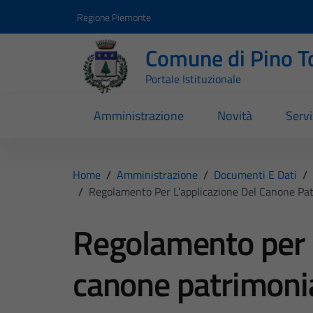
Vai ai contenuti
Vai al footer
Regione Piemonte
Comune di Pino T
Portale Istituzionale
Amministrazione
Novità
Servi
Home
/
Amministrazione
/
Documenti E Dati
/
/
Regolamento Per L’applicazione Del Canone Patr
Regolamento per l
canone patrimonia