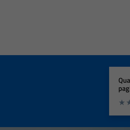
Qua
pag
Valut
Va