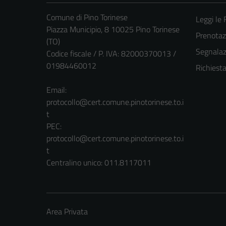
Comune di Pino Torinese
Leggi le
Piazza Municipio, 8 10025 Pino Torinese
Prenota
(TO)
Segnalazi
Codice fiscale / P. IVA: 82000370013 /
01984460012
Richiest
Email:
protocollo@cert.comune.pinotorinese.to.i
t
PEC:
protocollo@cert.comune.pinotorinese.to.i
t
Centralino unico: 011.8117011
Area Privata