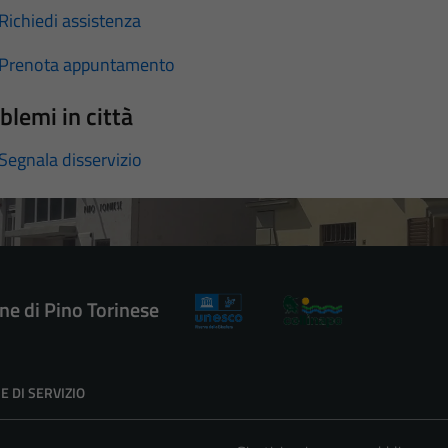
Richiedi assistenza
Prenota appuntamento
blemi in città
Segnala disservizio
e di Pino Torinese
E DI SERVIZIO