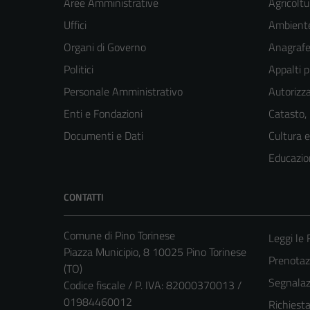
Aree Amministrative
Agricoltu
Uffici
Ambient
Organi di Governo
Anagrafe 
Politici
Appalti p
Personale Amministrativo
Autorizza
Enti e Fondazioni
Catasto,
Documenti e Dati
Cultura 
Educazio
CONTATTI
Comune di Pino Torinese
Leggi le
Piazza Municipio, 8 10025 Pino Torinese
Prenota
(TO)
Segnalazi
Codice fiscale / P. IVA: 82000370013 /
01984460012
Richiest