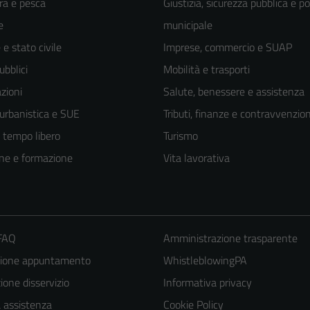
ra e pesca
Giustizia, sicurezza pubblica e po
e
municipale
e stato civile
Imprese, commercio e SUAP
ubblici
Mobilità e trasporti
zioni
Salute, benessere e assistenza
 urbanistica e SUE
Tributi, finanze e contravvenzion
e tempo libero
Turismo
ne e formazione
Vita lavorativa
 FAQ
Amministrazione trasparente
zione appuntamento
WhistleblowingPA
one disservizio
Informativa privacy
a assistenza
Cookie Policy