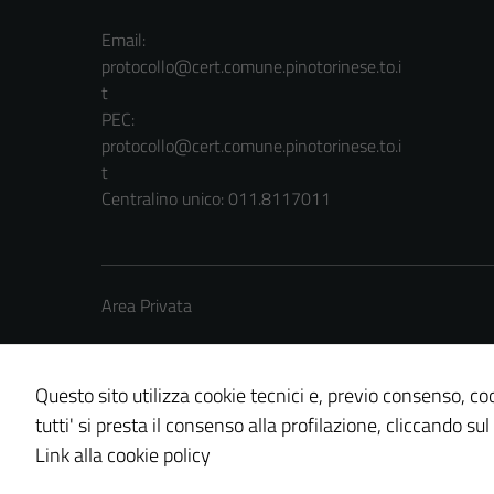
Email:
protocollo@cert.comune.pinotorinese.to.i
t
PEC:
protocollo@cert.comune.pinotorinese.to.i
t
Centralino unico: 011.8117011
Area Privata
Questo sito utilizza cookie tecnici e, previo consenso, coo
tutti' si presta il consenso alla profilazione, cliccando sul
Credits: ©
Technical Design s.r.l.
Link alla cookie policy