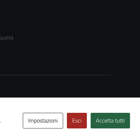
qualità
Impostazioni
Esci
Accetta tutti
.