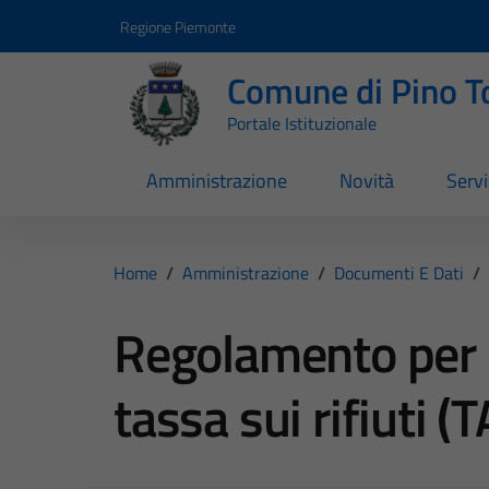
Vai ai contenuti
Vai al footer
Regione Piemonte
Comune di Pino T
Portale Istituzionale
Amministrazione
Novità
Servi
Home
/
Amministrazione
/
Documenti E Dati
/
Regolamento per l
tassa sui rifiuti (T