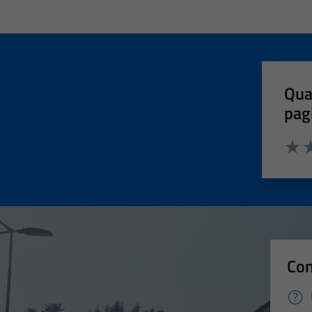
Qua
pag
Valut
Va
Con