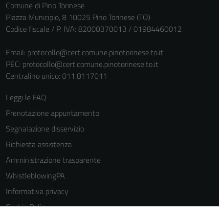
Comune di Pino Torinese
Piazza Municipio, 8 10025 Pino Torinese (TO)
Codice fiscale / P. IVA: 82000370013 / 01984460012
Email:
protocollo@cert.comune.pinotorinese.to.it
PEC:
protocollo@cert.comune.pinotorinese.to.it
Centralino unico: 011.8117011
Tecnici
Leggi le FAQ
Questi cookie
Prenotazione appuntamento
sono necessari
Segnalazione disservizio
per il
funzionamento
Richiesta assistenza
del sito e non
Amministrazione trasparente
possono
WhistleblowingPA
essere
disabilitati.
Informativa privacy
Questi cookie
Cookie Policy
non raccolgono