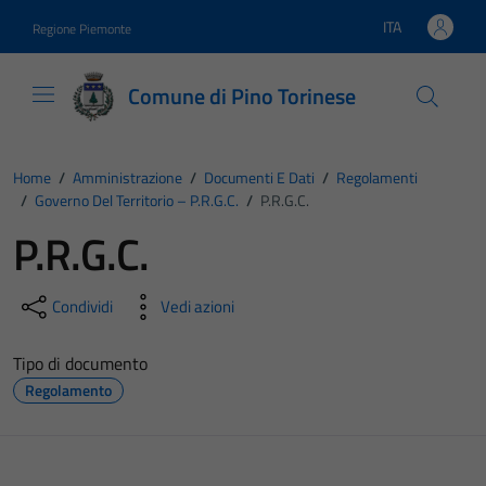
Vai ai contenuti
Vai al footer
ITA
Regione Piemonte
Lingua attiva:
Comune di Pino Torinese
Home
/
Amministrazione
/
Documenti E Dati
/
Regolamenti
/
Governo Del Territorio – P.R.G.C.
/
P.R.G.C.
P.R.G.C.
Condividi
Vedi azioni
Tipo di documento
Regolamento