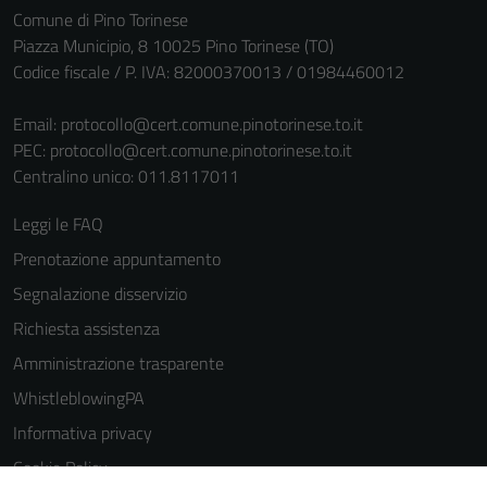
Comune di Pino Torinese
Piazza Municipio, 8 10025 Pino Torinese (TO)
Codice fiscale / P. IVA: 82000370013 / 01984460012
Email:
protocollo@cert.comune.pinotorinese.to.it
PEC:
protocollo@cert.comune.pinotorinese.to.it
Centralino unico: 011.8117011
Leggi le FAQ
Prenotazione appuntamento
Segnalazione disservizio
Richiesta assistenza
Amministrazione trasparente
WhistleblowingPA
Informativa privacy
Cookie Policy