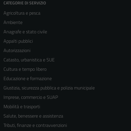
CATEGORIE DI SERVIZIO
Agricoltura e pesca
Ambiente
Anagrafe e stato civile
Appalti pubblici
Autorizzazioni
Tecnici
Catasto, urbanistica e SUE
Questi cookie
Cultura e tempo libero
sono necessari
per il
Educazione e formazione
funzionamento
Giustizia, sicurezza pubblica e polizia municipale
del sito e non
Imprese, commercio e SUAP
possono
essere
Mobilità e trasporti
disabilitati.
Salute, benessere e assistenza
Questi cookie
Tributi, finanze e contravvenzioni
non raccolgono