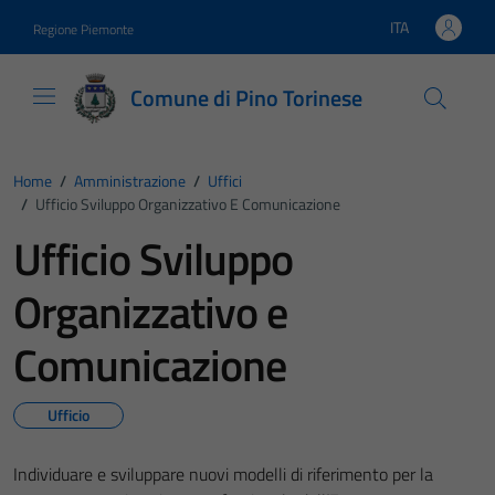
Vai ai contenuti
Vai al footer
ITA
Regione Piemonte
Lingua attiva:
Comune di Pino Torinese
Home
/
Amministrazione
/
Uffici
/
Ufficio Sviluppo Organizzativo E Comunicazione
Ufficio Sviluppo
Organizzativo e
Comunicazione
Ufficio
Individuare e sviluppare nuovi modelli di riferimento per la