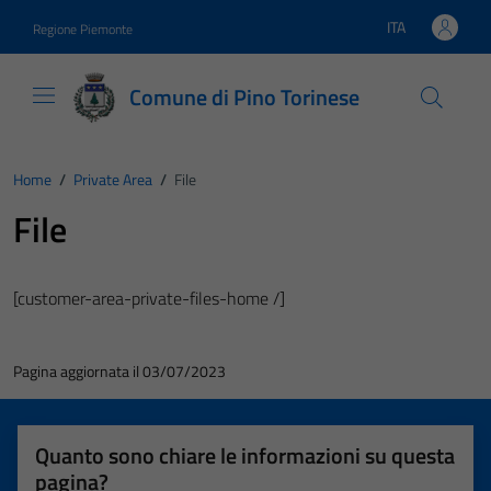
Vai ai contenuti
Vai al footer
ITA
Regione Piemonte
Lingua attiva:
Comune di Pino Torinese
Home
/
Private Area
/
File
File
[customer-area-private-files-home /]
Pagina aggiornata il 03/07/2023
Quanto sono chiare le informazioni su questa
pagina?