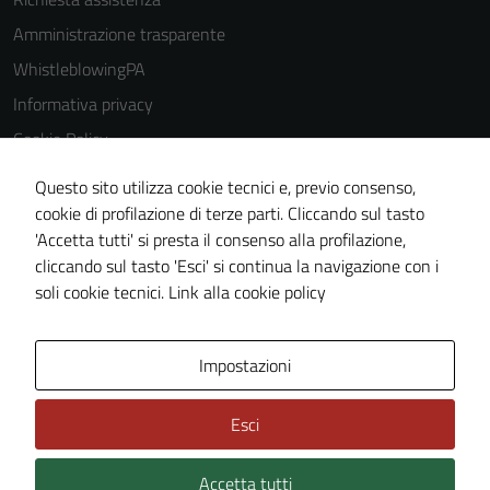
Amministrazione trasparente
WhistleblowingPA
Informativa privacy
Cookie Policy
Note legali
Questo sito utilizza cookie tecnici e, previo consenso,
Dichiarazione di accessibilità
cookie di profilazione di terze parti. Cliccando sul tasto
'Accetta tutti' si presta il consenso alla profilazione,
Piano di miglioramento del sito
cliccando sul tasto 'Esci' si continua la navigazione con i
Certificazione sistema gestione qualità
Tecnici
soli cookie tecnici.
Link alla cookie policy
Questi cookie
sono necessari
Area Privata
Impostazioni
per il
funzionamento
del sito e non
Esci
possono
essere
Accetta tutti
Credits: ©
Technical Design s.r.l.