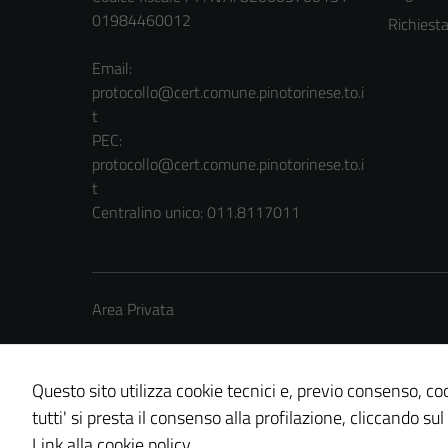
01984460012
Richiest
Email:
protocollo@cert.comune.pinotorinese.to.i
t
PEC:
protocollo@cert.comune.pinotorinese.to.i
t
Centralino unico: 011.8117011
Area Privata
Questo sito utilizza cookie tecnici e, previo consenso, coo
tutti' si presta il consenso alla profilazione, cliccando sul
Credits: ©
Technical Design s.r.l.
Link alla cookie policy