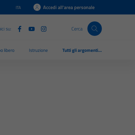
Accedi all'area personale
ITA
Lingua attiva:
ci su:
Cerca
o libero
Istruzione
Tutti gli argomenti...