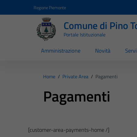
Vai ai contenuti
Vai al footer
Regione Piemonte
Comune di Pino T
Portale Istituzionale
Amministrazione
Novità
Servi
Home
/
Private Area
/
Pagamenti
Pagamenti
[customer-area-payments-home /]