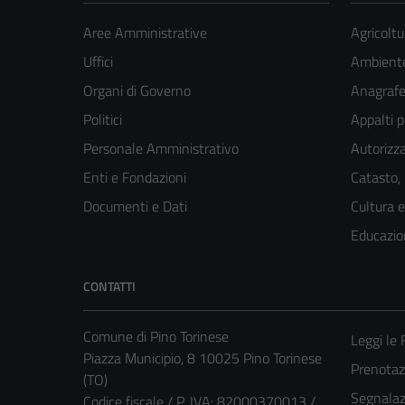
Aree Amministrative
Agricoltu
Uffici
Ambient
Organi di Governo
Anagrafe 
Politici
Appalti p
Personale Amministrativo
Autorizza
Enti e Fondazioni
Catasto,
Documenti e Dati
Cultura 
Educazio
CONTATTI
Comune di Pino Torinese
Leggi le
Piazza Municipio, 8 10025 Pino Torinese
Prenota
(TO)
Segnalazi
Codice fiscale / P. IVA: 82000370013 /