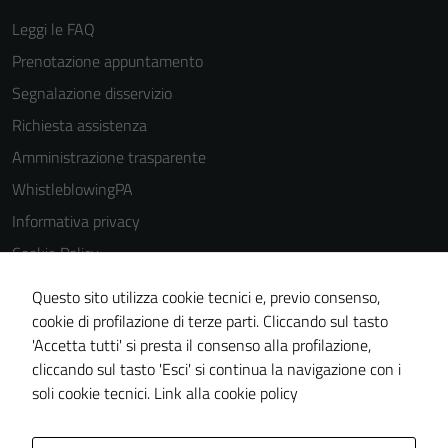
Leggi le FAQ
Prenotazione appuntamento
Segnalazione disservizio
Richiesta assistenza
Amministrazione trasparente
WhistleblowingPA
Informativa privacy
Cookie Policy
Note legali
Questo sito utilizza cookie tecnici e, previo consenso,
Dichiarazione di accessibilità
cookie di profilazione di terze parti. Cliccando sul tasto
'Accetta tutti' si presta il consenso alla profilazione,
Piano di miglioramento del sito
cliccando sul tasto 'Esci' si continua la navigazione con i
Certificazione sistema gestione qualità
soli cookie tecnici.
Link alla cookie policy