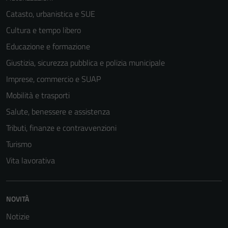
del sito e non
possono
Catasto, urbanistica e SUE
essere
Cultura e tempo libero
disabilitati.
Educazione e formazione
Questi cookie
non raccolgono
Giustizia, sicurezza pubblica e polizia municipale
informazioni
Imprese, commercio e SUAP
personali.
Mobilità e trasporti
Salute, benessere e assistenza
Tributi, finanze e contravvenzioni
Turismo
Vita lavorativa
NOVITÀ
Notizie