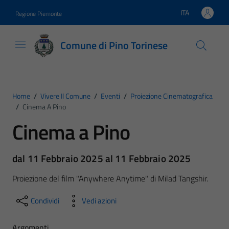
Vai ai contenuti
Vai al footer
ITA
Regione Piemonte
Lingua attiva:
Comune di Pino Torinese
Home
/
Vivere Il Comune
/
Eventi
/
Proiezione Cinematografica
/
Cinema A Pino
Cinema a Pino
dal 11 Febbraio 2025 al 11 Febbraio 2025
Proiezione del film "Anywhere Anytime" di Milad Tangshir.
Condividi
Vedi azioni
Argomenti