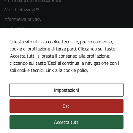
WhistleblowingPA
Informativa privacy
Cookie Policy
Note legali
Questo sito utilizza cookie tecnici e, previo consenso,
Dichiarazione di accessibilità
cookie di profilazione di terze parti. Cliccando sul tasto
'Accetta tutti' si presta il consenso alla profilazione,
Piano di miglioramento del sito
cliccando sul tasto 'Esci' si continua la navigazione con i
Certificazione sistema gestione qualità
soli cookie tecnici.
Link alla cookie policy
Area Privata
Impostazioni
Esci
Accetta tutti
Credits: ©
Technical Design s.r.l.