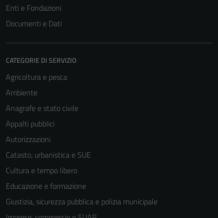
Enti e Fondazioni
Tecnici
Documenti e Dati
Questi cookie
sono necessari
per il
funzionamento
CATEGORIE DI SERVIZIO
del sito e non
Agricoltura e pesca
possono
Ambiente
essere
disabilitati.
Anagrafe e stato civile
Questi cookie
Appalti pubblici
non raccolgono
Autorizzazioni
informazioni
personali.
Catasto, urbanistica e SUE
Cultura e tempo libero
Educazione e formazione
Giustizia, sicurezza pubblica e polizia municipale
Imprese, commercio e SUAP