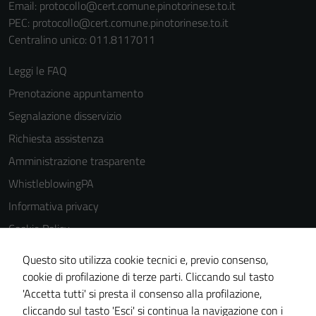
Email:
protocollo@cert.comune.pinotorinese.to.it
PEC:
protocollo@cert.comune.pinotorinese.to.it
Centralino unico: 011.8117011
Leggi le FAQ
Prenotazione appuntamento
Segnalazione disservizio
Richiesta assistenza
Amministrazione trasparente
WhistleblowingPA
Informativa privacy
Cookie Policy
Note legali
Questo sito utilizza cookie tecnici e, previo consenso,
Dichiarazione di accessibilità
cookie di profilazione di terze parti. Cliccando sul tasto
'Accetta tutti' si presta il consenso alla profilazione,
Piano di miglioramento del sito
cliccando sul tasto 'Esci' si continua la navigazione con i