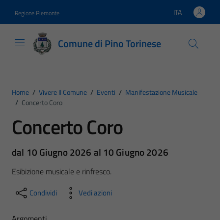
Vai ai contenuti
Vai al footer
ITA
Regione Piemonte
Lingua attiva:
Comune di Pino Torinese
Home
/
Vivere Il Comune
/
Eventi
/
Manifestazione Musicale
/
Concerto Coro
Concerto Coro
dal 10 Giugno 2026 al 10 Giugno 2026
Esibizione musicale e rinfresco.
Condividi
Vedi azioni
Argomenti