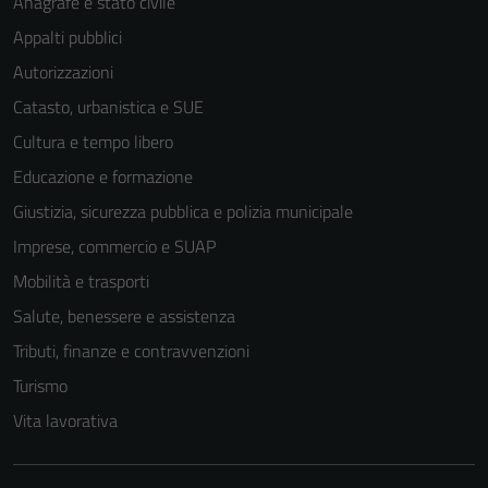
Anagrafe e stato civile
funzionamento
Appalti pubblici
del sito e non
possono
Autorizzazioni
essere
Catasto, urbanistica e SUE
disabilitati.
Cultura e tempo libero
Questi cookie
non raccolgono
Educazione e formazione
informazioni
Giustizia, sicurezza pubblica e polizia municipale
personali.
Imprese, commercio e SUAP
Mobilità e trasporti
Salute, benessere e assistenza
Tributi, finanze e contravvenzioni
Turismo
Vita lavorativa