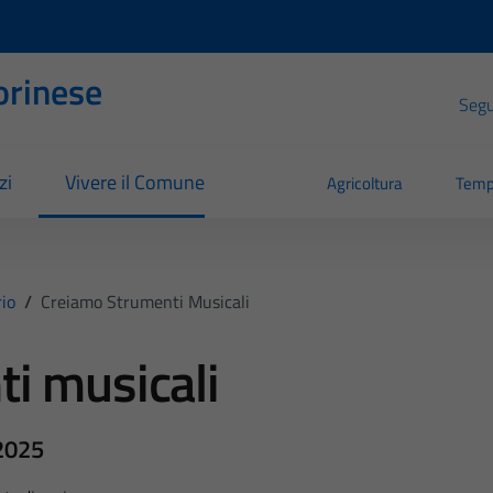
orinese
Segui
zi
Vivere il Comune
Agricoltura
Temp
io
/
Creiamo Strumenti Musicali
i musicali
2025