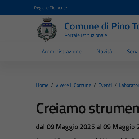
Vai ai contenuti
Vai al footer
Regione Piemonte
Comune di Pino T
Portale Istituzionale
Amministrazione
Novità
Servi
Home
/
Vivere Il Comune
/
Eventi
/
Laborator
Creiamo strument
dal 09 Maggio 2025 al 09 Maggio 