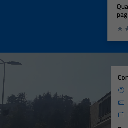
Qua
pag
Valut
Va
Con