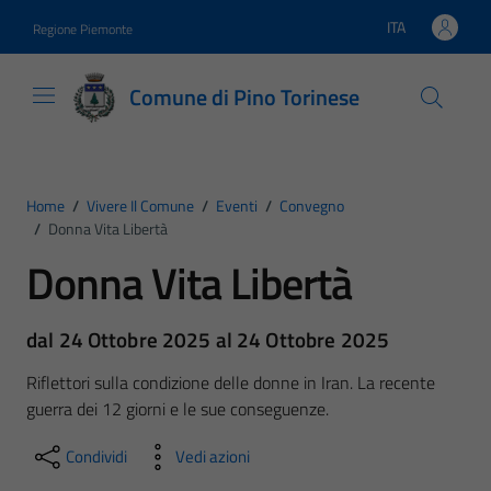
Vai ai contenuti
Vai al footer
ITA
Regione Piemonte
Lingua attiva:
Comune di Pino Torinese
Home
/
Vivere Il Comune
/
Eventi
/
Convegno
/
Donna Vita Libertà
Donna Vita Libertà
dal 24 Ottobre 2025 al 24 Ottobre 2025
Riflettori sulla condizione delle donne in Iran. La recente
guerra dei 12 giorni e le sue conseguenze.
Condividi
Vedi azioni