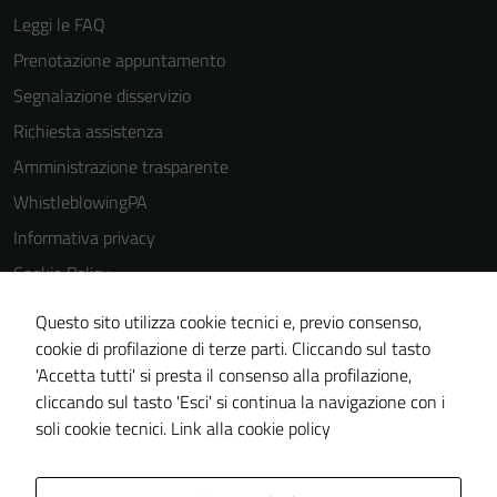
Leggi le FAQ
Prenotazione appuntamento
Segnalazione disservizio
Richiesta assistenza
Amministrazione trasparente
WhistleblowingPA
Informativa privacy
Cookie Policy
Note legali
Questo sito utilizza cookie tecnici e, previo consenso,
Dichiarazione di accessibilità
cookie di profilazione di terze parti. Cliccando sul tasto
'Accetta tutti' si presta il consenso alla profilazione,
Piano di miglioramento del sito
cliccando sul tasto 'Esci' si continua la navigazione con i
Certificazione sistema gestione qualità
soli cookie tecnici.
Link alla cookie policy