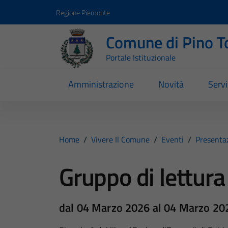
Vai ai contenuti
Vai al footer
Regione Piemonte
Comune di Pino T
Portale Istituzionale
Amministrazione
Novità
Servi
Home
/
Vivere Il Comune
/
Eventi
/
Presentaz
Gruppo di lettura
dal 04 Marzo 2026 al 04 Marzo 20