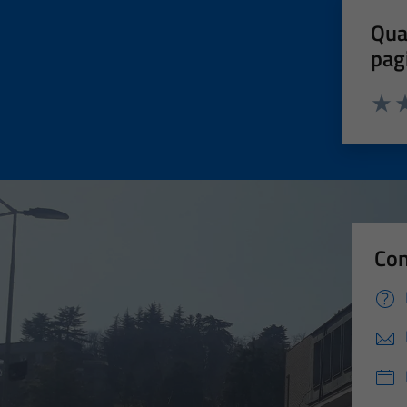
Qua
pag
Valut
Va
Con