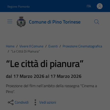
Vai ai contenuti
Vai al footer
ITA
Regione Piemonte
Lingua attiva:
Comune di Pino Torinese
Home
/
Vivere Il Comune
/
Eventi
/
Proiezione Cinematografica
/
“Le Città Di Pianura”
“Le città di pianura”
dal 17 Marzo 2026 al 17 Marzo 2026
Proiezione del film nell'ambito della rassegna "Cinema a
Pino".
Condividi
Vedi azioni