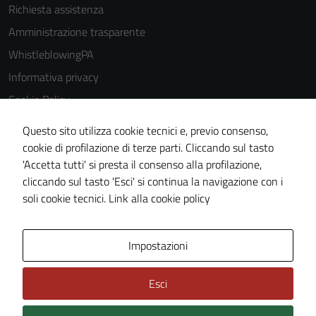
Richiesta assistenza
Amministrazione trasparente
WhistleblowingPA
Informativa privacy
Cookie Policy
Note legali
Questo sito utilizza cookie tecnici e, previo consenso,
Dichiarazione di accessibilità
cookie di profilazione di terze parti. Cliccando sul tasto
'Accetta tutti' si presta il consenso alla profilazione,
Piano di miglioramento del sito
cliccando sul tasto 'Esci' si continua la navigazione con i
Certificazione sistema gestione qualità
soli cookie tecnici.
Link alla cookie policy
Area Privata
Impostazioni
Esci