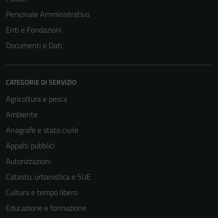
Personale Amministrativo
Tecnici
Enti e Fondazioni
Questi cookie
Documenti e Dati
sono necessari
per il
funzionamento
CATEGORIE DI SERVIZIO
del sito e non
possono
Agricoltura e pesca
essere
Ambiente
disabilitati.
Questi cookie
Anagrafe e stato civile
non raccolgono
Appalti pubblici
informazioni
Autorizzazioni
personali.
Catasto, urbanistica e SUE
Cultura e tempo libero
Educazione e formazione