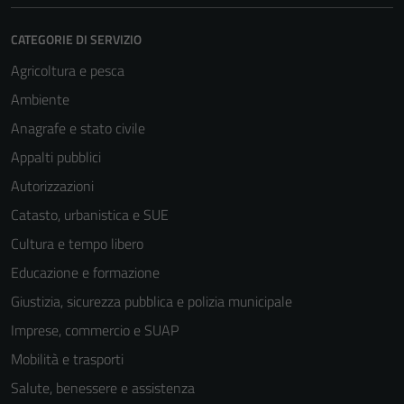
Questi cookie
sono necessari
CATEGORIE DI SERVIZIO
per il
Agricoltura e pesca
funzionamento
del sito e non
Ambiente
possono
Anagrafe e stato civile
essere
Appalti pubblici
disabilitati.
Questi cookie
Autorizzazioni
non raccolgono
Catasto, urbanistica e SUE
informazioni
Cultura e tempo libero
personali.
Educazione e formazione
Giustizia, sicurezza pubblica e polizia municipale
Imprese, commercio e SUAP
Mobilità e trasporti
Salute, benessere e assistenza