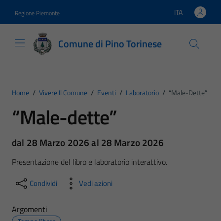
Vai ai contenuti
Vai al footer
ITA
Regione Piemonte
Lingua attiva:
Comune di Pino Torinese
Home
/
Vivere Il Comune
/
Eventi
/
Laboratorio
/
“Male-Dette”
“Male-dette”
dal 28 Marzo 2026 al 28 Marzo 2026
Presentazione del libro e laboratorio interattivo.
Condividi
Vedi azioni
Argomenti