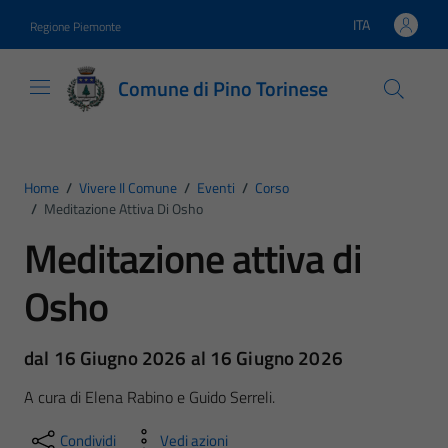
Vai ai contenuti
Vai al footer
ITA
Regione Piemonte
Lingua attiva:
Comune di Pino Torinese
Home
/
Vivere Il Comune
/
Eventi
/
Corso
/
Meditazione Attiva Di Osho
Meditazione attiva di
Osho
dal 16 Giugno 2026 al 16 Giugno 2026
A cura di Elena Rabino e Guido Serreli.
Condividi
Vedi azioni