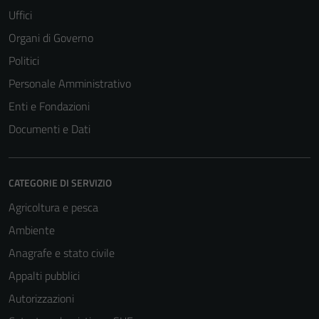
Uffici
Organi di Governo
Politici
Tecnici
Personale Amministrativo
Questi cookie
sono necessari
Enti e Fondazioni
per il
Documenti e Dati
funzionamento
del sito e non
possono
CATEGORIE DI SERVIZIO
essere
disabilitati.
Agricoltura e pesca
Questi cookie
Ambiente
non raccolgono
Anagrafe e stato civile
informazioni
personali.
Appalti pubblici
Autorizzazioni