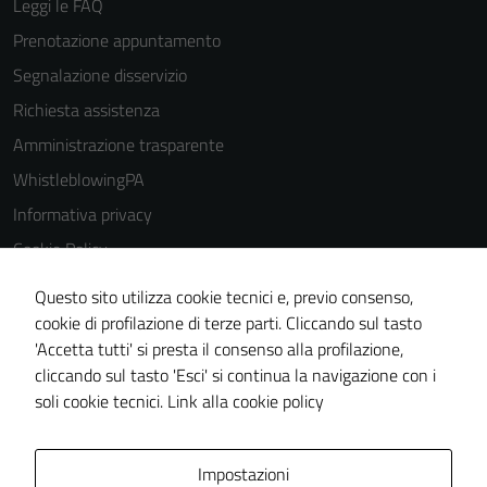
Leggi le FAQ
Prenotazione appuntamento
Segnalazione disservizio
Richiesta assistenza
Amministrazione trasparente
WhistleblowingPA
Informativa privacy
Cookie Policy
Note legali
Questo sito utilizza cookie tecnici e, previo consenso,
Dichiarazione di accessibilità
cookie di profilazione di terze parti. Cliccando sul tasto
'Accetta tutti' si presta il consenso alla profilazione,
Piano di miglioramento del sito
cliccando sul tasto 'Esci' si continua la navigazione con i
Certificazione sistema gestione qualità
soli cookie tecnici.
Link alla cookie policy
Area Privata
Impostazioni