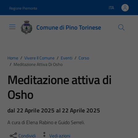
Vai ai contenuti
Vai al footer
ITA
Regione Piemonte
Lingua attiva:
Comune di Pino Torinese
Home
/
Vivere Il Comune
/
Eventi
/
Corso
/
Meditazione Attiva Di Osho
Meditazione attiva di
Osho
dal 22 Aprile 2025 al 22 Aprile 2025
A cura di Elena Rabino e Guido Serreli.
Condividi
Vedi azioni