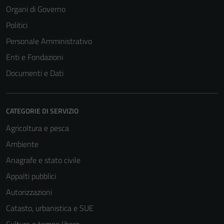
Organi di Governo
Politici
Personale Amministrativo
Enti e Fondazioni
Documenti e Dati
CATEGORIE DI SERVIZIO
Agricoltura e pesca
Ambiente
Tecnici
Anagrafe e stato civile
Questi cookie
sono necessari
Appalti pubblici
per il
Autorizzazioni
funzionamento
Catasto, urbanistica e SUE
del sito e non
possono
Cultura e tempo libero