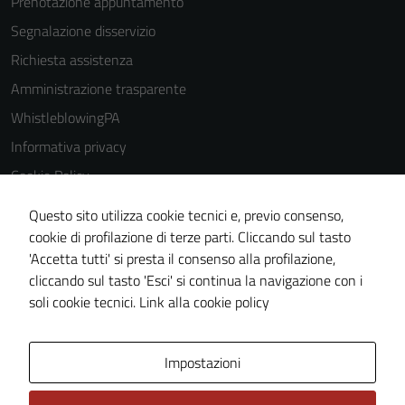
Prenotazione appuntamento
Segnalazione disservizio
Richiesta assistenza
Amministrazione trasparente
WhistleblowingPA
Informativa privacy
Cookie Policy
Note legali
Questo sito utilizza cookie tecnici e, previo consenso,
Dichiarazione di accessibilità
cookie di profilazione di terze parti. Cliccando sul tasto
'Accetta tutti' si presta il consenso alla profilazione,
Piano di miglioramento del sito
cliccando sul tasto 'Esci' si continua la navigazione con i
Certificazione sistema gestione qualità
soli cookie tecnici.
Link alla cookie policy
Area Privata
Impostazioni