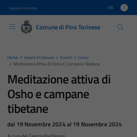
Vai ai contenuti
Vai al footer
ITA
Regione Piemonte
Lingua attiva:
Comune di Pino Torinese
Home
/
Vivere Il Comune
/
Eventi
/
Corso
/
Meditazione Attiva Di Osho E Campane Tibetane
Meditazione attiva di
Osho e campane
tibetane
dal 19 Novembre 2024 al 19 Novembre 2024
A cura del Centro PariDispari.