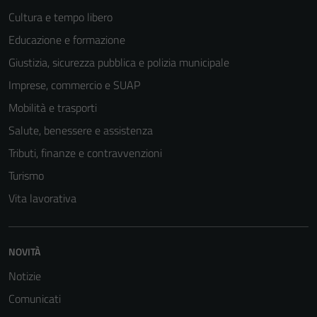
possono
Cultura e tempo libero
essere
Educazione e formazione
disabilitati.
Questi cookie
Giustizia, sicurezza pubblica e polizia municipale
non raccolgono
Imprese, commercio e SUAP
informazioni
Mobilità e trasporti
personali.
Salute, benessere e assistenza
Tributi, finanze e contravvenzioni
Turismo
Vita lavorativa
NOVITÀ
Notizie
Comunicati