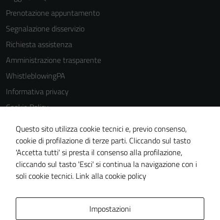
Prenotazione appuntamento
Segnalazione disservizio
Richiesta assistenza
Amministrazione trasparente
WhistleblowingPA
Informativa privacy
Cookie Policy
Note legali
Questo sito utilizza cookie tecnici e, previo consenso,
Dichiarazione di accessibilità
cookie di profilazione di terze parti. Cliccando sul tasto
'Accetta tutti' si presta il consenso alla profilazione,
Piano di miglioramento del sito
cliccando sul tasto 'Esci' si continua la navigazione con i
Certificazione sistema gestione qualità
soli cookie tecnici.
Link alla cookie policy
Area Privata
Impostazioni