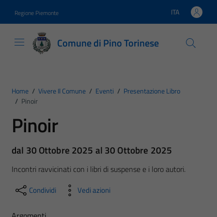
Vai ai contenuti
Vai al footer
ITA
Regione Piemonte
Lingua attiva:
Comune di Pino Torinese
Home
/
Vivere Il Comune
/
Eventi
/
Presentazione Libro
/
Pinoir
Pinoir
dal 30 Ottobre 2025 al 30 Ottobre 2025
Incontri ravvicinati con i libri di suspense e i loro autori.
Condividi
Vedi azioni
Argomenti