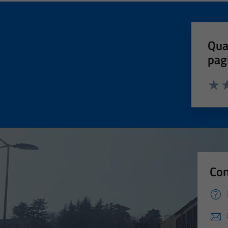
Qua
pag
Valut
Va
Con