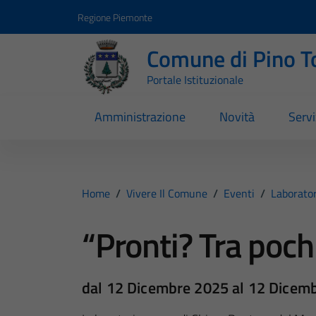
Vai ai contenuti
Vai al footer
Regione Piemonte
Comune di Pino T
Portale Istituzionale
Amministrazione
Novità
Servi
Home
/
Vivere Il Comune
/
Eventi
/
Laborator
“Pronti? Tra poch
dal 12 Dicembre 2025 al 12 Dicem