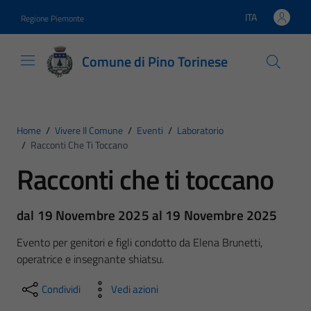
Vai ai contenuti
Vai al footer
ITA
Regione Piemonte
Lingua attiva:
Comune di Pino Torinese
Home
/
Vivere Il Comune
/
Eventi
/
Laboratorio
/
Racconti Che Ti Toccano
Racconti che ti toccano
dal 19 Novembre 2025 al 19 Novembre 2025
Evento per genitori e figli condotto da Elena Brunetti,
operatrice e insegnante shiatsu.
Condividi
Vedi azioni