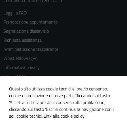
Centralino unico: 011.8117011
Leggi le FAQ
Prenotazione appuntamento
Segnalazione disservizio
Richiesta assistenza
Amministrazione trasparente
WhistleblowingPA
Informativa privacy
Cookie Policy
Note legali
Questo sito utilizza cookie tecnici e, previo consenso,
Dichiarazione di accessibilità
cookie di profilazione di terze parti. Cliccando sul tasto
'Accetta tutti' si presta il consenso alla profilazione,
Piano di miglioramento del sito
cliccando sul tasto 'Esci' si continua la navigazione con i
Certificazione sistema gestione qualità
soli cookie tecnici.
Link alla cookie policy