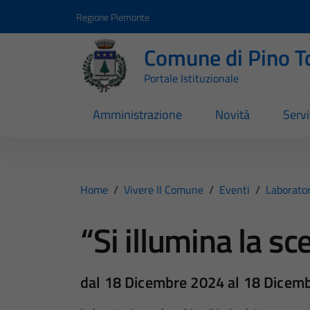
Vai ai contenuti
Vai al footer
Regione Piemonte
Comune di Pino T
Portale Istituzionale
Amministrazione
Novità
Servi
Home
/
Vivere Il Comune
/
Eventi
/
Laborator
“Si illumina la sc
dal 18 Dicembre 2024 al 18 Dicem