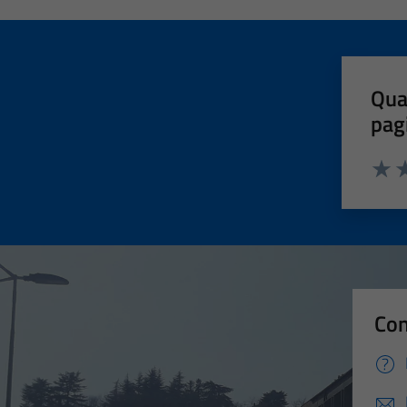
Qua
pag
Valut
Va
Con