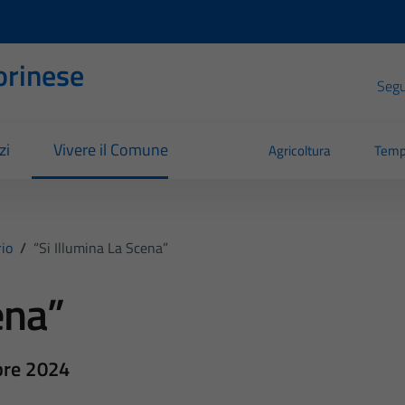
orinese
Segui
zi
Vivere il Comune
Agricoltura
Temp
io
/
“Si Illumina La Scena”
ena”
bre 2024