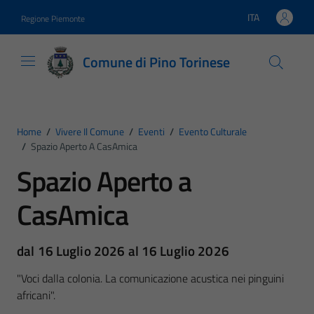
Vai ai contenuti
Vai al footer
ITA
Regione Piemonte
Lingua attiva:
Comune di Pino Torinese
Home
/
Vivere Il Comune
/
Eventi
/
Evento Culturale
/
Spazio Aperto A CasAmica
Spazio Aperto a
CasAmica
dal 16 Luglio 2026 al 16 Luglio 2026
"Voci dalla colonia. La comunicazione acustica nei pinguini
africani".