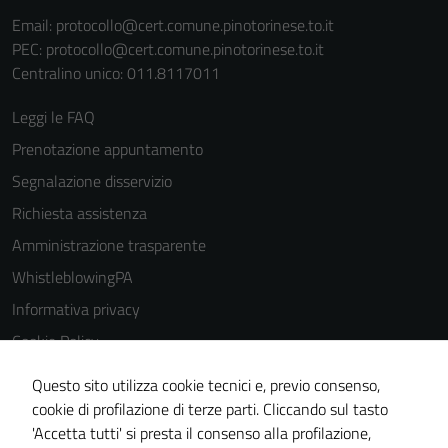
Email:
protocollo@cert.comune.pinotorinese.to.it
PEC:
protocollo@cert.comune.pinotorinese.to.it
Centralino unico: 011.8117011
Leggi le FAQ
Prenotazione appuntamento
Segnalazione disservizio
Richiesta assistenza
Amministrazione trasparente
WhistleblowingPA
Informativa privacy
Cookie Policy
Note legali
Questo sito utilizza cookie tecnici e, previo consenso,
Dichiarazione di accessibilità
cookie di profilazione di terze parti. Cliccando sul tasto
'Accetta tutti' si presta il consenso alla profilazione,
Piano di miglioramento del sito