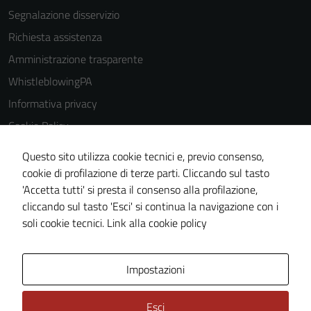
Segnalazione disservizio
Richiesta assistenza
Amministrazione trasparente
WhistleblowingPA
Informativa privacy
Cookie Policy
Note legali
Questo sito utilizza cookie tecnici e, previo consenso,
Dichiarazione di accessibilità
cookie di profilazione di terze parti. Cliccando sul tasto
'Accetta tutti' si presta il consenso alla profilazione,
Piano di miglioramento del sito
cliccando sul tasto 'Esci' si continua la navigazione con i
Certificazione sistema gestione qualità
soli cookie tecnici.
Link alla cookie policy
Area Privata
Impostazioni
Esci