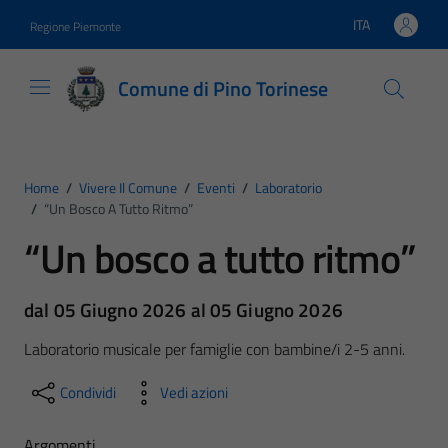
Vai ai contenuti
Vai al footer
ITA
Regione Piemonte
Lingua attiva:
Comune di Pino Torinese
Home
/
Vivere Il Comune
/
Eventi
/
Laboratorio
/
“Un Bosco A Tutto Ritmo”
“Un bosco a tutto ritmo”
dal 05 Giugno 2026 al 05 Giugno 2026
Laboratorio musicale per famiglie con bambine/i 2-5 anni.
Condividi
Vedi azioni
Argomenti