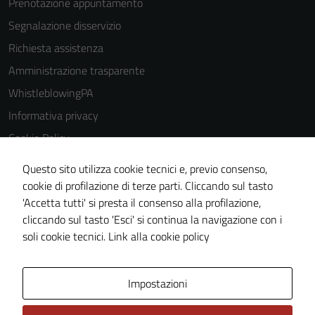
Prenotazione appuntamento
Segnalazione disservizio
Richiesta assistenza
Amministrazione trasparente
WhistleblowingPA
Informativa privacy
Cookie Policy
Note legali
Questo sito utilizza cookie tecnici e, previo consenso,
Dichiarazione di accessibilità
cookie di profilazione di terze parti. Cliccando sul tasto
'Accetta tutti' si presta il consenso alla profilazione,
Piano di miglioramento del sito
cliccando sul tasto 'Esci' si continua la navigazione con i
Certificazione sistema gestione qualità
soli cookie tecnici.
Link alla cookie policy
Area Privata
Impostazioni