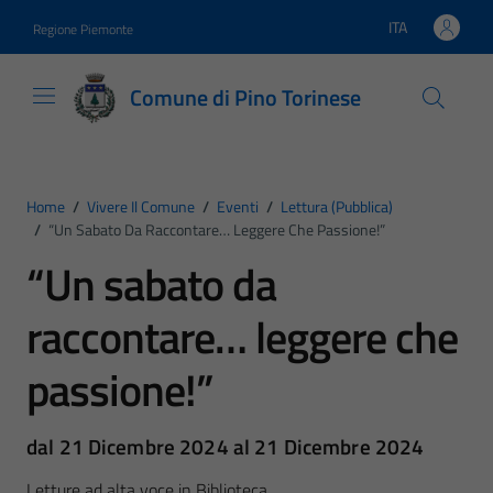
Vai ai contenuti
Vai al footer
ITA
Regione Piemonte
Lingua attiva:
Comune di Pino Torinese
Home
/
Vivere Il Comune
/
Eventi
/
Lettura (pubblica)
/
“Un Sabato Da Raccontare… Leggere Che Passione!”
“Un sabato da
raccontare… leggere che
passione!”
dal 21 Dicembre 2024 al 21 Dicembre 2024
Letture ad alta voce in Biblioteca.