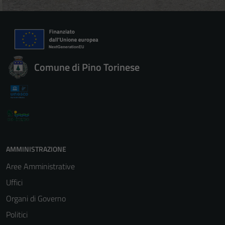
Comune di Pino Torinese
Tecnici
Questi cookie
AMMINISTRAZIONE
sono necessari
Aree Amministrative
per il
funzionamento
Uffici
del sito e non
Organi di Governo
possono
Politici
essere