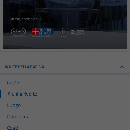
INDICE DELLA PAGINA
Cos'è
A chi è rivolto
Luogo
Date e orari
Costi