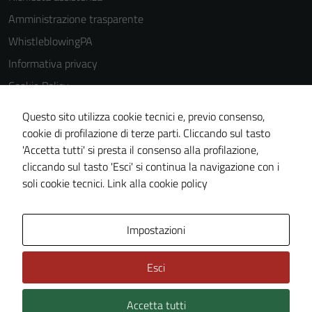
Amministrazione trasparente
WhistleblowingPA
Informativa privacy
Cookie Policy
Note legali
Questo sito utilizza cookie tecnici e, previo consenso,
Dichiarazione di accessibilità
cookie di profilazione di terze parti. Cliccando sul tasto
'Accetta tutti' si presta il consenso alla profilazione,
Piano di miglioramento del sito
cliccando sul tasto 'Esci' si continua la navigazione con i
Certificazione sistema gestione qualità
soli cookie tecnici.
Link alla cookie policy
Area Privata
Impostazioni
Esci
Accetta tutti
Credits: ©
Technical Design s.r.l.