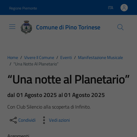
Vai ai contenuti
Vai al footer
ITA
Regione Piemonte
Lingua attiva:
Comune di Pino Torinese
Home
/
Vivere Il Comune
/
Eventi
/
Manifestazione Musicale
/
“Una Notte Al Planetario”
“Una notte al Planetario”
dal 01 Agosto 2025 al 01 Agosto 2025
Con Club Silencio alla scoperta di Infinito.
Condividi
Vedi azioni
Argomenti