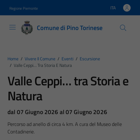
Vai ai contenuti
Vai al footer
ITA
Regione Piemonte
Lingua attiva:
Comune di Pino Torinese
Home
/
Vivere Il Comune
/
Eventi
/
Escursione
/
Valle Ceppi… Tra Storia E Natura
Valle Ceppi… tra Storia e
Natura
dal 07 Giugno 2026 al 07 Giugno 2026
Percorso ad anello di circa 4 km. A cura del Museo delle
Contadinerie.