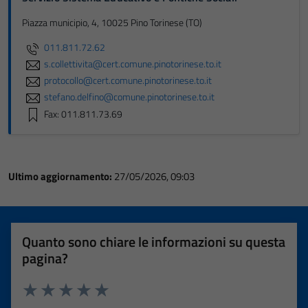
Piazza municipio, 4, 10025 Pino Torinese (TO)
011.811.72.62
s.collettivita@cert.comune.pinotorinese.to.it
protocollo@cert.comune.pinotorinese.to.it
stefano.delfino@comune.pinotorinese.to.it
Fax: 011.811.73.69
Ultimo aggiornamento:
27/05/2026, 09:03
Quanto sono chiare le informazioni su questa
pagina?
Valuta 1 stelle su 5
Valuta 2 stelle su 5
Valuta 3 stelle su 5
Valuta 4 stelle su 5
Valuta 5 stelle su 5