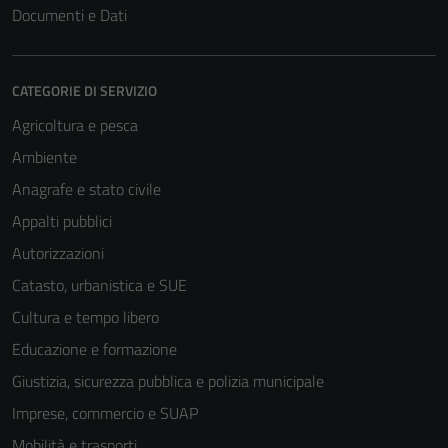
Tecnici
Documenti e Dati
Questi cookie
sono necessari
per il
CATEGORIE DI SERVIZIO
funzionamento
Agricoltura e pesca
del sito e non
possono
Ambiente
essere
Anagrafe e stato civile
disabilitati.
Appalti pubblici
Questi cookie
non raccolgono
Autorizzazioni
informazioni
Catasto, urbanistica e SUE
personali.
Cultura e tempo libero
Educazione e formazione
Giustizia, sicurezza pubblica e polizia municipale
Imprese, commercio e SUAP
Mobilità e trasporti