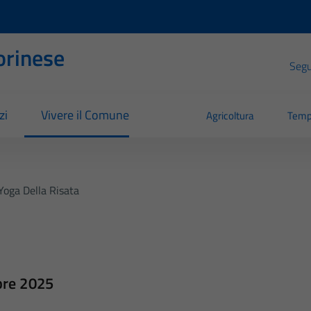
orinese
Segui
zi
Vivere il Comune
Agricoltura
Temp
Yoga Della Risata
bre 2025