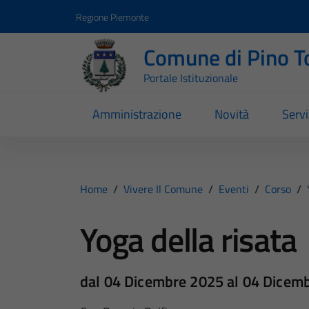
Vai ai contenuti
Vai al footer
Regione Piemonte
Comune di Pino T
Portale Istituzionale
Amministrazione
Novità
Servi
Home
/
Vivere Il Comune
/
Eventi
/
Corso
/
Yoga della risata
dal 04 Dicembre 2025 al 04 Dicem