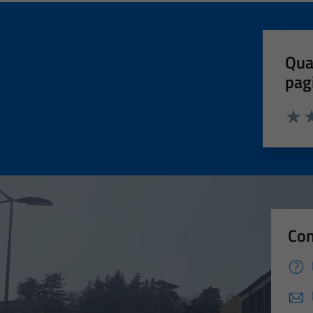
Qua
pag
Valut
Va
Con