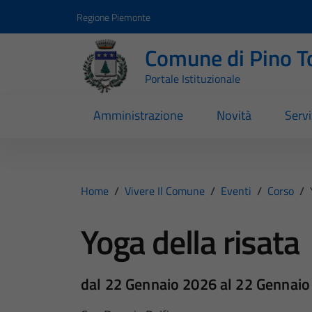
Vai ai contenuti
Vai al footer
Regione Piemonte
Comune di Pino T
Portale Istituzionale
Amministrazione
Novità
Servi
Home
/
Vivere Il Comune
/
Eventi
/
Corso
/
Yoga della risata
dal 22 Gennaio 2026 al 22 Gennai