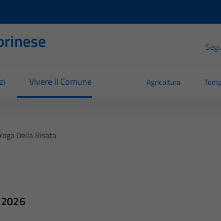
orinese
Segui
zi
Vivere il Comune
Agricoltura
Temp
Yoga Della Risata
o 2026