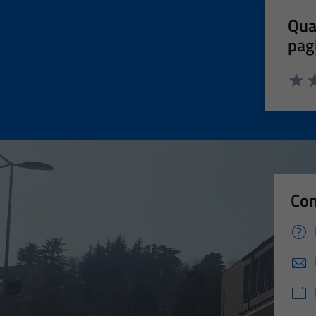
Qua
pag
Valut
Va
Con