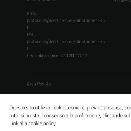
Richiest
Email:
protocollo@cert.comune.pinotorinese.to.i
t
PEC:
protocollo@cert.comune.pinotorinese.to.i
t
Centralino unico: 011.8117011
Area Privata
Questo sito utilizza cookie tecnici e, previo consenso, coo
tutti' si presta il consenso alla profilazione, cliccando sul
Credits: ©
Technical Design s.r.l.
Link alla cookie policy