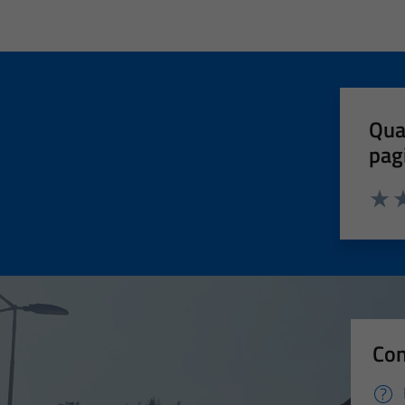
Qua
pag
Valut
Va
Con