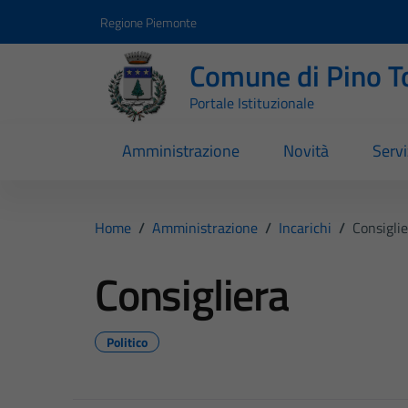
Vai ai contenuti
Vai al footer
Regione Piemonte
Comune di Pino T
Portale Istituzionale
Amministrazione
Novità
Servi
Home
/
Amministrazione
/
Incarichi
/
Consigli
Consigliera
Politico