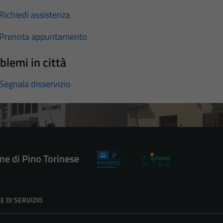
Richiedi assistenza
Prenota appuntamento
blemi in città
Segnala disservizio
e di Pino Torinese
E DI SERVIZIO