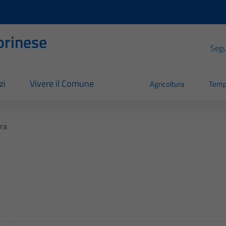
orinese
Segui
zi
Vivere il Comune
Agricoltura
Temp
era