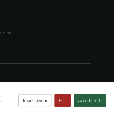
qualità
Impostazioni
Esci
Accetta tutti
.