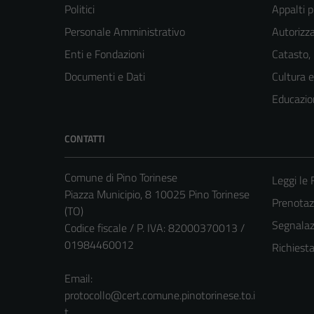
Politici
Appalti p
Personale Amministrativo
Autorizza
Enti e Fondazioni
Catasto,
Documenti e Dati
Cultura 
Educazio
CONTATTI
Comune di Pino Torinese
Leggi le
Piazza Municipio, 8 10025 Pino Torinese
Prenota
(TO)
Segnalazi
Codice fiscale / P. IVA: 82000370013 /
01984460012
Richiest
Email:
protocollo@cert.comune.pinotorinese.to.i
t