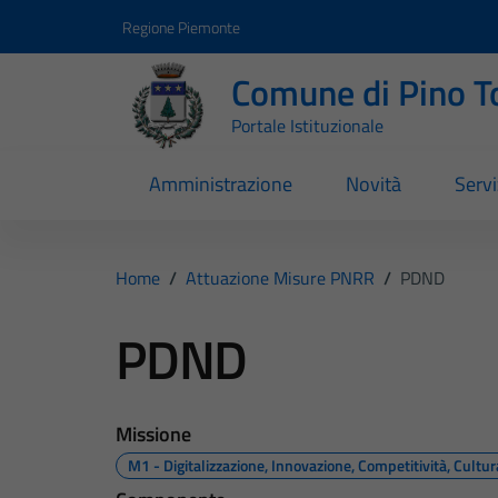
Vai ai contenuti
Vai al footer
Regione Piemonte
Comune di Pino T
Portale Istituzionale
Amministrazione
Novità
Servi
Home
/
Attuazione Misure PNRR
/
PDND
PDND
Missione
M1 - Digitalizzazione, Innovazione, Competitività, Cultu