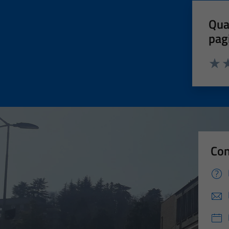
Qua
pag
Valut
Va
Con