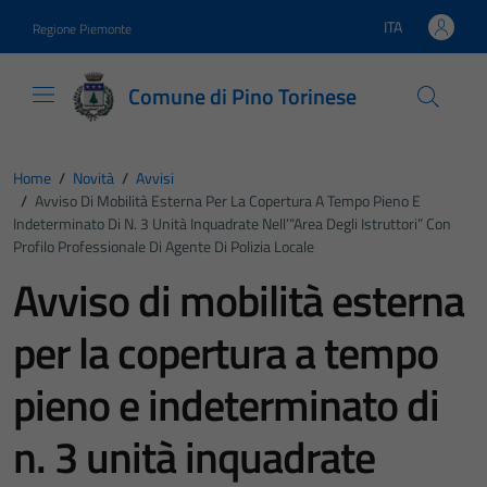
Vai ai contenuti
Vai al footer
ITA
Regione Piemonte
Lingua attiva:
Comune di Pino Torinese
Home
/
Novità
/
Avvisi
/
Avviso Di Mobilità Esterna Per La Copertura A Tempo Pieno E
Indeterminato Di N. 3 Unità Inquadrate Nell’“Area Degli Istruttori” Con
Profilo Professionale Di Agente Di Polizia Locale
Avviso di mobilità esterna
per la copertura a tempo
pieno e indeterminato di
n. 3 unità inquadrate