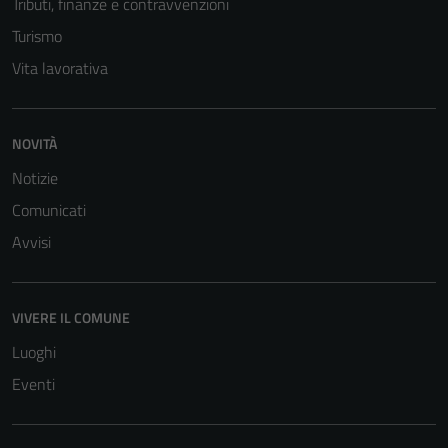
Tributi, finanze e contravvenzioni
Questi cookie
sono necessari
Turismo
per il
Vita lavorativa
funzionamento
del sito e non
possono
NOVITÀ
essere
disabilitati.
Notizie
Questi cookie
Comunicati
non raccolgono
Avvisi
informazioni
personali.
VIVERE IL COMUNE
Luoghi
Eventi