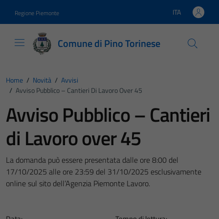
Vai ai contenuti
Vai al footer
ITA
Regione Piemonte
Lingua attiva:
Comune di Pino Torinese
Home
/
Novità
/
Avvisi
/
Avviso Pubblico – Cantieri Di Lavoro Over 45
Avviso Pubblico – Cantieri
di Lavoro over 45
La domanda può essere presentata dalle ore 8:00 del
17/10/2025 alle ore 23:59 del 31/10/2025 esclusivamente
online sul sito dell’Agenzia Piemonte Lavoro.
Data:
Tempo di lettura: