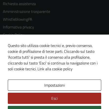
Richiesta assistenza
Amministrazione trasparente
WhistleblowingPA
Informativa privacy
Cookie Policy
Note legali
Questo sito utilizza cookie tecnici e, previo consenso,
Dichiarazione di accessibilità
cookie di profilazione di terze parti. Cliccando sul tasto
'Accetta tutti' si presta il consenso alla profilazione,
Piano di miglioramento del sito
cliccando sul tasto 'Esci' si continua la navigazione con i
Certificazione sistema gestione qualità
soli cookie tecnici.
Link alla cookie policy
Area Privata
Impostazioni
Esci