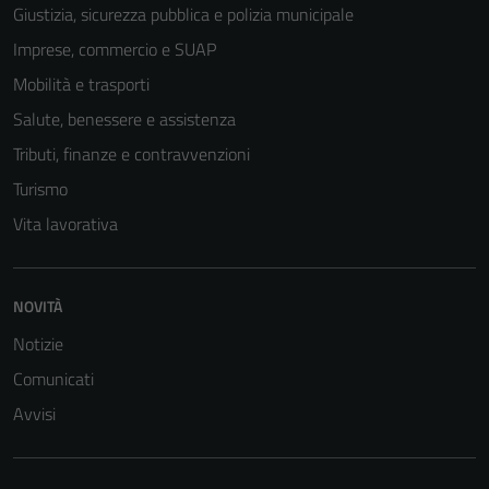
Giustizia, sicurezza pubblica e polizia municipale
Imprese, commercio e SUAP
Tecnici
Questi cookie
Mobilità e trasporti
sono necessari
Salute, benessere e assistenza
per il
Tributi, finanze e contravvenzioni
funzionamento
del sito e non
Turismo
possono
Vita lavorativa
essere
disabilitati.
Questi cookie
NOVITÀ
non raccolgono
Notizie
informazioni
personali.
Comunicati
Avvisi