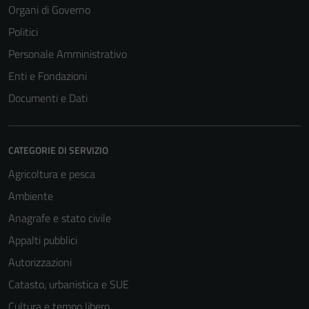
Organi di Governo
Politici
Tecnici
Personale Amministrativo
Questi cookie
Enti e Fondazioni
sono necessari
Documenti e Dati
per il
funzionamento
del sito e non
CATEGORIE DI SERVIZIO
possono
essere
Agricoltura e pesca
disabilitati.
Ambiente
Questi cookie
non raccolgono
Anagrafe e stato civile
informazioni
Appalti pubblici
personali.
Autorizzazioni
Catasto, urbanistica e SUE
Cultura e tempo libero