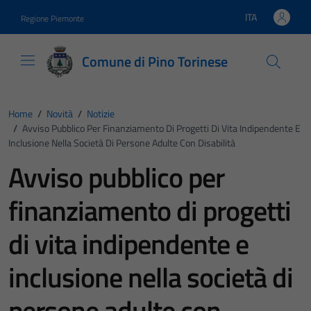
Vai ai contenuti
Vai al footer
ITA
Regione Piemonte
Lingua attiva:
Comune di Pino Torinese
Home
/
Novità
/
Notizie
/
Avviso Pubblico Per Finanziamento Di Progetti Di Vita Indipendente E
Inclusione Nella Società Di Persone Adulte Con Disabilità
Avviso pubblico per
finanziamento di progetti
di vita indipendente e
inclusione nella società di
persone adulte con