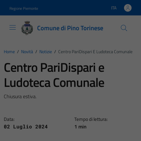
Vai ai contenuti
Vai al footer
ITA
Regione Piemonte
Lingua attiva:
Comune di Pino Torinese
Home
/
Novità
/
Notizie
/
Centro PariDispari E Ludoteca Comunale
Centro PariDispari e
Ludoteca Comunale
Chiusura estiva.
Data:
Tempo di lettura:
1 min
02 Luglio 2024