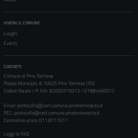
possono
essere
disabilitati.
VIVERE IL COMUNE
Questi cookie
non raccolgono
Luoghi
informazioni
Eventi
personali.
CONTATTI
Comune di Pino Torinese
Piazza Municipio, 8 10025 Pino Torinese (TO)
Codice fiscale / P. IVA: 82000370013 / 01984460012
Email:
protocollo@cert.comune.pinotorinese.to.it
PEC:
protocollo@cert.comune.pinotorinese.to.it
Centralino unico: 011.8117011
Leggi le FAQ