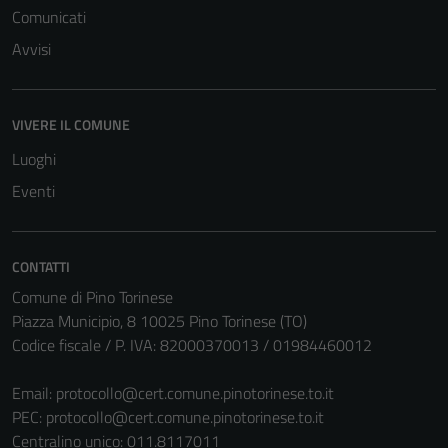
Comunicati
Avvisi
Tecnici
VIVERE IL COMUNE
Questi cookie
sono necessari
Luoghi
per il
Eventi
funzionamento
del sito e non
possono
CONTATTI
essere
Comune di Pino Torinese
disabilitati.
Piazza Municipio, 8 10025 Pino Torinese (TO)
Questi cookie
Codice fiscale / P. IVA: 82000370013 / 01984460012
non raccolgono
informazioni
Email:
protocollo@cert.comune.pinotorinese.to.it
personali.
PEC:
protocollo@cert.comune.pinotorinese.to.it
Centralino unico: 011.8117011