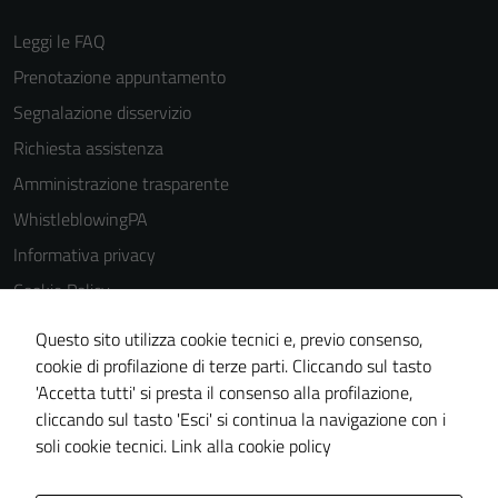
Leggi le FAQ
Prenotazione appuntamento
Segnalazione disservizio
Richiesta assistenza
Amministrazione trasparente
WhistleblowingPA
Informativa privacy
Cookie Policy
Note legali
Questo sito utilizza cookie tecnici e, previo consenso,
Dichiarazione di accessibilità
cookie di profilazione di terze parti. Cliccando sul tasto
'Accetta tutti' si presta il consenso alla profilazione,
Piano di miglioramento del sito
cliccando sul tasto 'Esci' si continua la navigazione con i
Certificazione sistema gestione qualità
soli cookie tecnici.
Link alla cookie policy