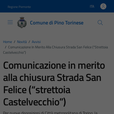
Vai ai contenuti
Vai al footer
ITA
Regione Piemonte
Lingua attiva:
Comune di Pino Torinese
Home
/
Novità
/
Avvisi
/
Comunicazione In Merito Alla Chiusura Strada San Felice (“strettoia
Castelvecchio”)
Comunicazione in merito
alla chiusura Strada San
Felice (“strettoia
Castelvecchio”)
Per nuove disposizioni di Città metropolitana di Torino, la