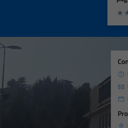
Valut
Va
Con
Pro