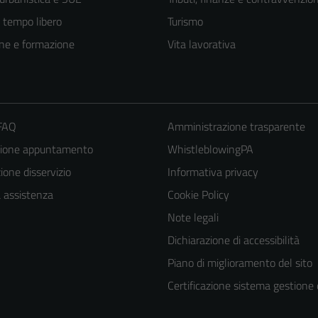
e tempo libero
Turismo
ne e formazione
Vita lavorativa
 FAQ
Amministrazione trasparente
zione appuntamento
WhistleblowingPA
one disservizio
Informativa privacy
a assistenza
Cookie Policy
Note legali
Tecnici
Dichiarazione di accessibilità
Questi cookie
Piano di miglioramento del sito
sono necessari
per il
Certificazione sistema gestione 
funzionamento