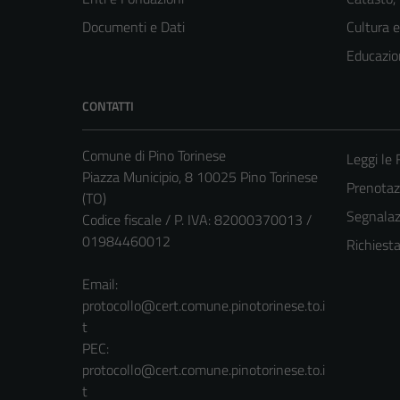
Documenti e Dati
Cultura 
Educazio
CONTATTI
Comune di Pino Torinese
Leggi le
Piazza Municipio, 8 10025 Pino Torinese
Prenota
(TO)
Segnalazi
Codice fiscale / P. IVA: 82000370013 /
01984460012
Richiest
Email:
protocollo@cert.comune.pinotorinese.to.i
t
PEC:
protocollo@cert.comune.pinotorinese.to.i
t