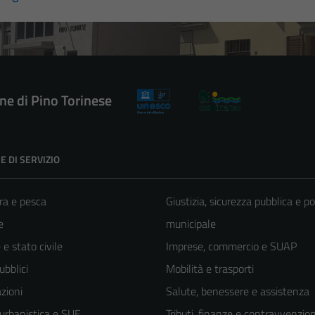
e di Pino Torinese
E DI SERVIZIO
ra e pesca
Giustizia, sicurezza pubblica e po
e
municipale
e stato civile
Imprese, commercio e SUAP
ubblici
Mobilità e trasporti
zioni
Salute, benessere e assistenza
 urbanistica e SUE
Tributi, finanze e contravvenzion