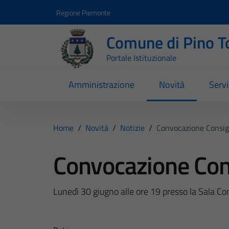
Vai ai contenuti
Vai al footer
Regione Piemonte
Comune di Pino T
Portale Istituzionale
Amministrazione
Novità
Servi
Home
/
Novità
/
Notizie
/
Convocazione Consig
Convocazione Con
Lunedì 30 giugno alle ore 19 presso la Sala Con