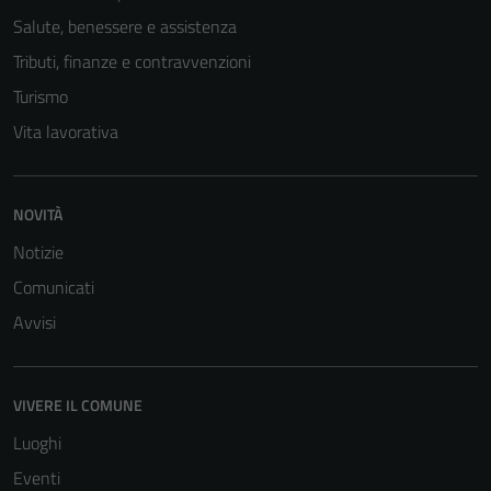
Salute, benessere e assistenza
Tributi, finanze e contravvenzioni
Turismo
Vita lavorativa
NOVITÀ
Notizie
Tecnici
Questi cookie
Comunicati
sono necessari
Avvisi
per il
funzionamento
del sito e non
VIVERE IL COMUNE
possono
essere
Luoghi
disabilitati.
Eventi