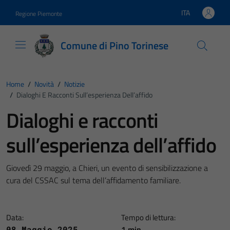
Vai ai contenuti
Vai al footer
ITA
Regione Piemonte
Lingua attiva:
Comune di Pino Torinese
Home
/
Novità
/
Notizie
/
Dialoghi E Racconti Sull’esperienza Dell’affido
Dialoghi e racconti
sull’esperienza dell’affido
Giovedì 29 maggio, a Chieri, un evento di sensibilizzazione a
cura del CSSAC sul tema dell’affidamento familiare.
Data:
Tempo di lettura:
1 min
08 Maggio 2025