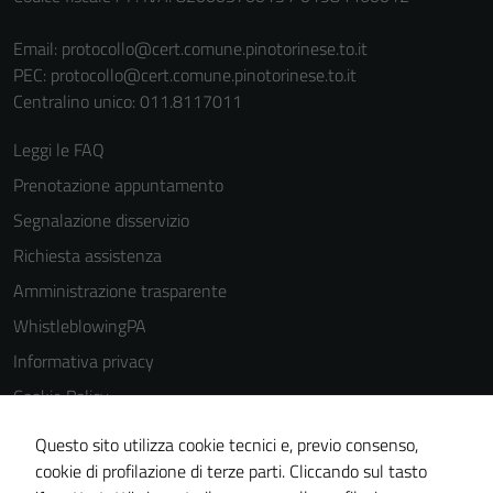
Email:
protocollo@cert.comune.pinotorinese.to.it
PEC:
protocollo@cert.comune.pinotorinese.to.it
Centralino unico: 011.8117011
Leggi le FAQ
Prenotazione appuntamento
Segnalazione disservizio
Richiesta assistenza
Amministrazione trasparente
WhistleblowingPA
Informativa privacy
Cookie Policy
Note legali
Questo sito utilizza cookie tecnici e, previo consenso,
Dichiarazione di accessibilità
cookie di profilazione di terze parti. Cliccando sul tasto