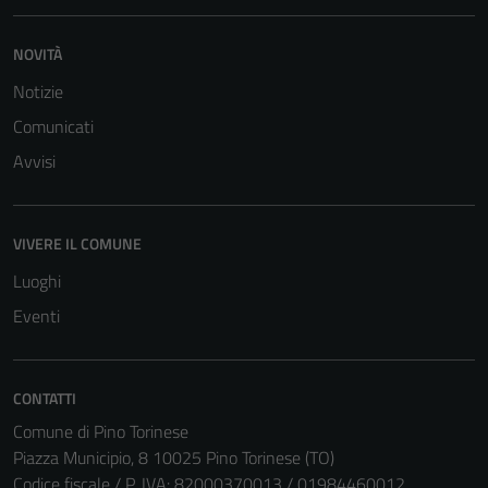
per il
funzionamento
NOVITÀ
del sito e non
possono
Notizie
essere
Comunicati
disabilitati.
Avvisi
Questi cookie
non raccolgono
informazioni
personali.
VIVERE IL COMUNE
Luoghi
Eventi
CONTATTI
Comune di Pino Torinese
Piazza Municipio, 8 10025 Pino Torinese (TO)
Codice fiscale / P. IVA: 82000370013 / 01984460012