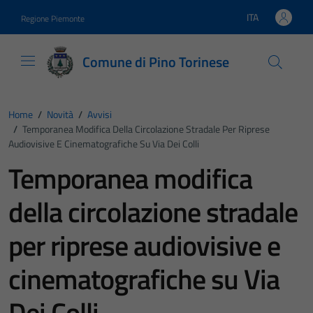
Vai ai contenuti
Vai al footer
ITA
Regione Piemonte
Lingua attiva:
Comune di Pino Torinese
Home
/
Novità
/
Avvisi
/
Temporanea Modifica Della Circolazione Stradale Per Riprese
Audiovisive E Cinematografiche Su Via Dei Colli
Temporanea modifica
della circolazione stradale
per riprese audiovisive e
cinematografiche su Via
Dei Colli