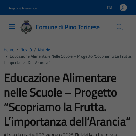
Vai ai contenuti
Vai al footer
ITA
Regione Piemonte
Lingua attiva:
Comune di Pino Torinese
Home
/
Novità
/
Notizie
/
Educazione Alimentare Nelle Scuole – Progetto “Scopriamo La Frutta.
L’importanza Dell’Arancia”
Educazione Alimentare
nelle Scuole – Progetto
“Scopriamo la Frutta.
L’importanza dell’Arancia”
Al via da martedì 28 gennaio 2025 l'iniziativa che mira a