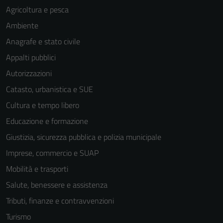
sono necessari
Agricoltura e pesca
per il
Ambiente
funzionamento
del sito e non
Anagrafe e stato civile
possono
Appalti pubblici
essere
Autorizzazioni
disabilitati.
Questi cookie
Catasto, urbanistica e SUE
non raccolgono
Cultura e tempo libero
informazioni
Educazione e formazione
personali.
Giustizia, sicurezza pubblica e polizia municipale
Imprese, commercio e SUAP
Mobilità e trasporti
Salute, benessere e assistenza
Tributi, finanze e contravvenzioni
Turismo