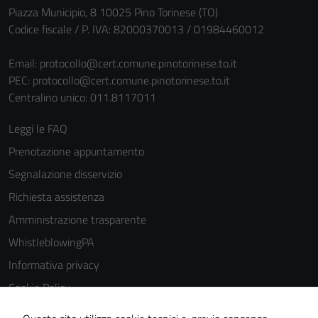
Piazza Municipio, 8 10025 Pino Torinese (TO)
Codice fiscale / P. IVA: 82000370013 / 01984460012
Email:
protocollo@cert.comune.pinotorinese.to.it
PEC:
protocollo@cert.comune.pinotorinese.to.it
Centralino unico: 011.8117011
Leggi le FAQ
Prenotazione appuntamento
Segnalazione disservizio
Richiesta assistenza
Amministrazione trasparente
WhistleblowingPA
Informativa privacy
Cookie Policy
Note legali