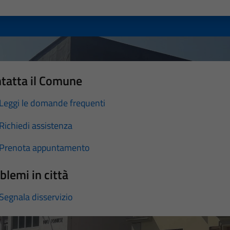
a 1 stelle su 5
luta 2 stelle su 5
Valuta 3 stelle su 5
Valuta 4 stelle su 5
Valuta 5 stelle su 5
tatta il Comune
Leggi le domande frequenti
Richiedi assistenza
Prenota appuntamento
blemi in città
Segnala disservizio