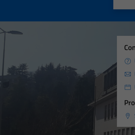
Valut
Va
Con
Pro