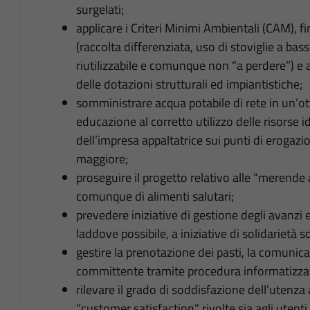
surgelati;
applicare i Criteri Minimi Ambientali (CAM), fin
(raccolta differenziata, uso di stoviglie a ba
riutilizzabile e comunque non “a perdere”) e
delle dotazioni strutturali ed impiantistiche;
somministrare acqua potabile di rete in un’ott
educazione al corretto utilizzo delle risorse id
dell’impresa appaltatrice sui punti di erogaz
maggiore;
proseguire il progetto relativo alle “merende 
comunque di alimenti salutari;
prevedere iniziative di gestione degli avanzi
laddove possibile, a iniziative di solidarietà so
gestire la prenotazione dei pasti, la comunic
committente tramite procedura informatizza
rilevare il grado di soddisfazione dell’utenza
“customer satisfaction” rivolte sia agli utenti s