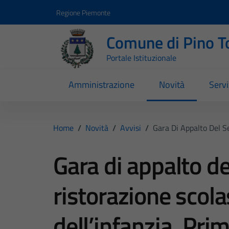
Vai ai contenuti
Vai al footer
Regione Piemonte
Comune di Pino T
Portale Istituzionale
Amministrazione
Novità
Servi
Home
/
Novità
/
Avvisi
/
Gara Di Appalto Del Se
Gara di appalto de
ristorazione scola
dell’infanzia, Pri