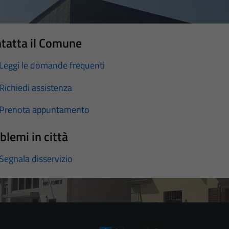
tatta il Comune
Leggi le domande frequenti
Richiedi assistenza
Prenota appuntamento
blemi in città
Segnala disservizio