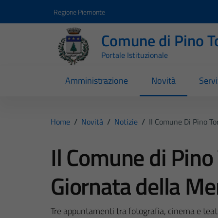
Vai ai contenuti
Vai al footer
Regione Piemonte
Comune di Pino T
Portale Istituzionale
Amministrazione
Novità
Servi
Home
/
Novità
/
Notizie
/
Il Comune Di Pino To
Il Comune di Pino 
Giornata della Me
Tre appuntamenti tra fotografia, cinema e teat