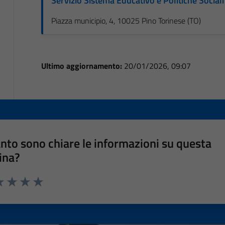
Servizio Sistema Educativo e Politiche Sociali
Piazza municipio, 4, 10025 Pino Torinese (TO)
Ultimo aggiornamento:
20/01/2026, 09:07
nto sono chiare le informazioni su questa
ina?
a 1 stelle su 5
luta 2 stelle su 5
Valuta 3 stelle su 5
Valuta 4 stelle su 5
Valuta 5 stelle su 5