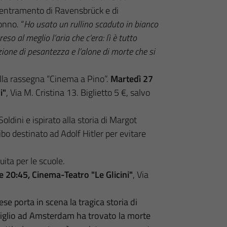
centramento di Ravensbrück e di
onno. “
Ho usato un rullino scaduto in bianco
eso al meglio l’aria che c’era: lì è tutto
ione di pesantezza e l’alone di morte che si
della rassegna “Cinema a Pino”.
Martedì 27
i"
, Via M. Cristina 13. Biglietto 5 €, salvo
 Soldini e ispirato alla storia di Margot
ibo destinato ad Adolf Hitler per evitare
ita per le scuole.
e 20:45, Cinema-Teatro "Le Glicini"
, Via
e porta in scena la tragica storia di
diglio ad Amsterdam ha trovato la morte