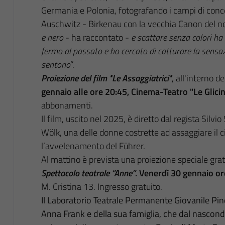
Germania e Polonia, fotografando i campi di con
Auschwitz - Birkenau con la vecchia Canon del n
e nero
- ha raccontato -
e scattare senza colori ha r
fermo al passato e ho cercato di catturare la sensaz
sentono
”.
Proiezione del film "Le Assaggiatrici"
, all'interno 
gennaio alle ore 20:45, Cinema-Teatro "Le Glicin
abbonamenti.
Il film, uscito nel 2025, è diretto dal regista Silvio
Wölk, una delle donne costrette ad assaggiare il c
l’avvelenamento del Führer.
Al mattino è prevista una proiezione speciale gratu
Spettacolo teatrale “Anne”
. Venerdì 30 gennaio or
M. Cristina 13. Ingresso gratuito.
Il Laboratorio Teatrale Permanente Giovanile Pines
Anna Frank e della sua famiglia, che dal nascon