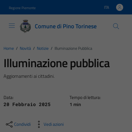
Vai ai contenuti
Vai al footer
ITA
Regione Piemonte
Lingua attiva:
Comune di Pino Torinese
Home
/
Novità
/
Notizie
/
Illuminazione Pubblica
Illuminazione pubblica
Aggiornamenti ai cittadini.
Data:
Tempo di lettura:
1 min
20 Febbraio 2025
Condividi
Vedi azioni