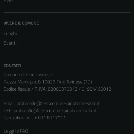
Avvisi
possono
essere
disabilitati.
VIVERE IL COMUNE
Questi cookie
non raccolgono
Luoghi
informazioni
Eventi
personali.
CONTATTI
Comune di Pino Torinese
Piazza Municipio, 8 10025 Pino Torinese (TO)
Codice fiscale / P. IVA: 82000370013 / 01984460012
Email:
protocollo@cert.comune.pinotorinese.to.it
PEC:
protocollo@cert.comune.pinotorinese.to.it
Centralino unico: 011.8117011
Leggi le FAQ