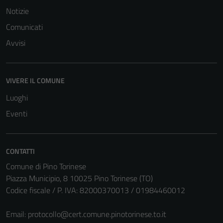
Notizie
Comunicati
Avvisi
Tecnici
Questi cookie
VIVERE IL COMUNE
sono necessari
Luoghi
per il
funzionamento
Eventi
del sito e non
possono
essere
CONTATTI
disabilitati.
Comune di Pino Torinese
Questi cookie
Piazza Municipio, 8 10025 Pino Torinese (TO)
non raccolgono
Codice fiscale / P. IVA: 82000370013 / 01984460012
informazioni
personali.
Email:
protocollo@cert.comune.pinotorinese.to.it