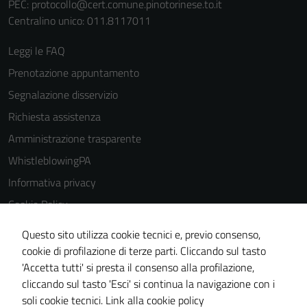
PEC:
protocollo@cert.comune.pinotorinese.to.it
Centralino unico: 011.8117011
Leggi le FAQ
Prenotazione appuntamento
Segnalazione disservizio
Richiesta assistenza
Amministrazione trasparente
WhistleblowingPA
Informativa privacy
Cookie Policy
Note legali
Questo sito utilizza cookie tecnici e, previo consenso,
Dichiarazione di accessibilità
cookie di profilazione di terze parti. Cliccando sul tasto
'Accetta tutti' si presta il consenso alla profilazione,
Piano di miglioramento del sito
cliccando sul tasto 'Esci' si continua la navigazione con i
Certificazione sistema gestione qualità
soli cookie tecnici.
Link alla cookie policy