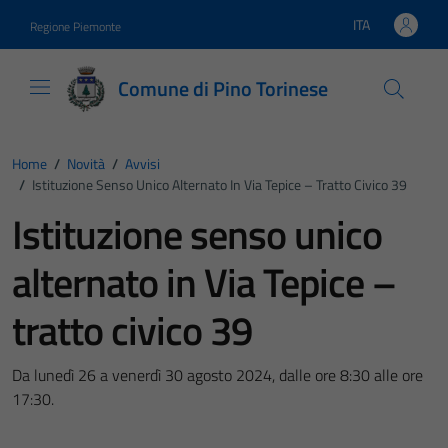
Vai ai contenuti
Vai al footer
ITA
Regione Piemonte
Lingua attiva:
Comune di Pino Torinese
Home
/
Novità
/
Avvisi
/
Istituzione Senso Unico Alternato In Via Tepice – Tratto Civico 39
Istituzione senso unico
alternato in Via Tepice –
tratto civico 39
Da lunedì 26 a venerdì 30 agosto 2024, dalle ore 8:30 alle ore
17:30.