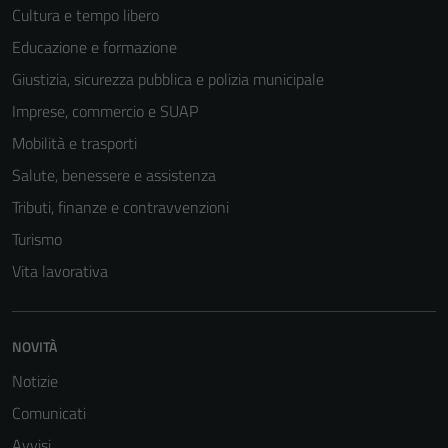
Cultura e tempo libero
Educazione e formazione
Giustizia, sicurezza pubblica e polizia municipale
Tecnici
Questi cookie
Imprese, commercio e SUAP
sono necessari
Mobilità e trasporti
per il
Salute, benessere e assistenza
funzionamento
del sito e non
Tributi, finanze e contravvenzioni
possono
Turismo
essere
Vita lavorativa
disabilitati.
Questi cookie
non raccolgono
NOVITÀ
informazioni
personali.
Notizie
Comunicati
Avvisi