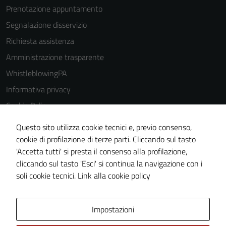
Prenotazione appuntamento
Segnalazione disservizio
Richiesta assistenza
Amministrazione trasparente
WhistleblowingPA
Informativa privacy
Cookie Policy
Note legali
Questo sito utilizza cookie tecnici e, previo consenso,
Dichiarazione di accessibilità
cookie di profilazione di terze parti. Cliccando sul tasto
'Accetta tutti' si presta il consenso alla profilazione,
Piano di miglioramento del sito
cliccando sul tasto 'Esci' si continua la navigazione con i
Certificazione sistema gestione qualità
soli cookie tecnici.
Link alla cookie policy
Area Privata
Impostazioni