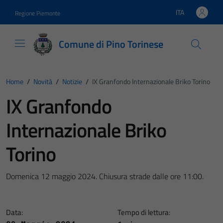
Vai ai contenuti
Vai al footer
ITA
Regione Piemonte
Lingua attiva:
Comune di Pino Torinese
Home
/
Novità
/
Notizie
/
IX Granfondo Internazionale Briko Torino
IX Granfondo
Internazionale Briko
Torino
Domenica 12 maggio 2024. Chiusura strade dalle ore 11:00.
Data:
Tempo di lettura: