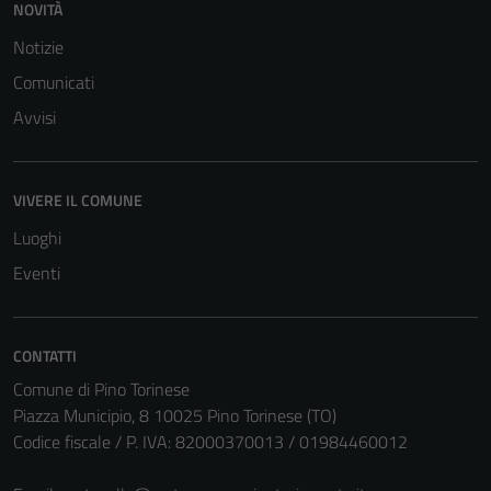
NOVITÀ
Notizie
Comunicati
Avvisi
Tecnici
Questi cookie
VIVERE IL COMUNE
sono necessari
per il
Luoghi
funzionamento
Eventi
del sito e non
possono
essere
CONTATTI
disabilitati.
Comune di Pino Torinese
Questi cookie
Piazza Municipio, 8 10025 Pino Torinese (TO)
non raccolgono
Codice fiscale / P. IVA: 82000370013 / 01984460012
informazioni
personali.