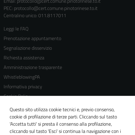
Email:
protocollo@cert.comune.pinotorinese.to.it
PEC:
protocollo@cert.comune.pinotorinese.to.it
Centralino unico: 011.8117011
Leggi le FAQ
Prenotazione appuntamento
Segnalazione disservizio
Richiesta assistenza
Amministrazione trasparente
WhistleblowingPA
Informativa privacy
Cookie Policy
Note legali
Questo sito utilizza cookie tecnici e, previo consenso,
Dichiarazione di accessibilità
cookie di profilazione di terze parti. Cliccando sul tasto
'Accetta tutti' si presta il consenso alla profilazione,
Piano di miglioramento del sito
cliccando sul tasto 'Esci' si continua la navigazione con i
Certificazione sistema gestione qualità