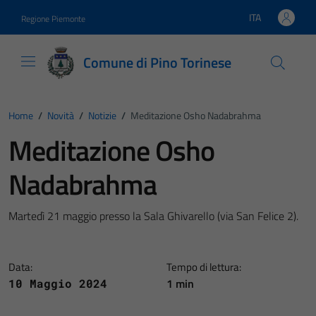
Vai ai contenuti
Vai al footer
ITA
Regione Piemonte
Lingua attiva:
Comune di Pino Torinese
Home
/
Novità
/
Notizie
/
Meditazione Osho Nadabrahma
Meditazione Osho
Nadabrahma
Martedì 21 maggio presso la Sala Ghivarello (via San Felice 2).
Data:
Tempo di lettura:
1 min
10 Maggio 2024