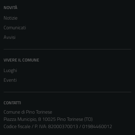
funzionamento
NOVITÀ
del sito e non
Notizie
possono
Comunicati
essere
disabilitati.
Avvisi
Questi cookie
non raccolgono
informazioni
VIVERE IL COMUNE
personali.
Luoghi
Eventi
CONTATTI
Comune di Pino Torinese
Piazza Municipio, 8 10025 Pino Torinese (TO)
Codice fiscale / P. IVA: 82000370013 / 01984460012