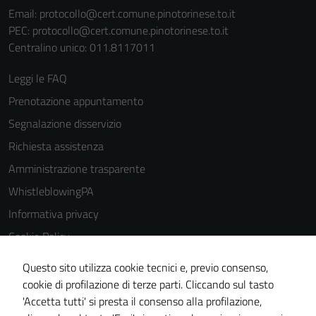
Email:
protocollo@cert.comune.pinotorinese.to.it
PEC:
protocollo@cert.comune.pinotorinese.to.it
Centralino unico: 011.8117011
Leggi le FAQ
Prenotazione appuntamento
Segnalazione disservizio
Richiesta assistenza
Amministrazione trasparente
WhistleblowingPA
Informativa privacy
Cookie Policy
Note legali
Questo sito utilizza cookie tecnici e, previo consenso,
Dichiarazione di accessibilità
cookie di profilazione di terze parti. Cliccando sul tasto
'Accetta tutti' si presta il consenso alla profilazione,
Piano di miglioramento del sito