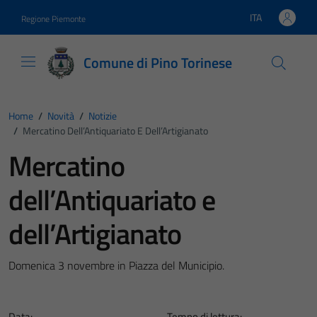
Vai ai contenuti
Vai al footer
ITA
Regione Piemonte
Lingua attiva:
Comune di Pino Torinese
Home
/
Novità
/
Notizie
/
Mercatino Dell’Antiquariato E Dell’Artigianato
Mercatino
dell’Antiquariato e
dell’Artigianato
Domenica 3 novembre in Piazza del Municipio.
Data:
Tempo di lettura: