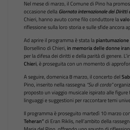
Nel mese di marzo, il Comune di Pino ha promosso
occasione della
Giornata internazionale dei Diritti
Chieri, hanno avuto come filo conduttore la
valo
riflessione sulla loro storia e sulle sfide ancora ape
Ad aprire il programma è stata la
piantumazione 
Borsellino di Chieri,
in memoria delle donne iran
per la difesa dei diritti e della parità di genere. L’
Chieri
, è proseguita con un momento di approfo
A seguire, domenica 8 marzo, il concerto del
Sab
Pino, inserito nella rassegna
“Su di corda”
organiz
proposto un viaggio musicale ispirato alle figure 
linguaggi e suggestioni per raccontare temi univ
Il programma è proseguito martedì 10 marzo con 
Teheran”
di Eran Riklis, nell’ambito della rasseg
Maria del Pino, offrendo uno spunto di riflession