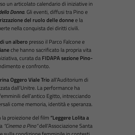
 un articolato calendario di iniziative in
 della Donna
. Gli eventi, diffusi tra Pino e
rizzazione del ruolo delle donne
e la
rte nella conquista dei diritti civili.
di un albero
presso il Parco Falcone e
iane
che hanno sacrificato la propria vita
iniziativa, curata da
FIDAPA sezione Pino-
ndimento e confronto.
rina Oggero Viale Trio
all’Auditorium di
zata dall’Unitre. La performance ha
femminili dell’antico Egitto, intrecciando
ersali come memoria, identità e speranza.
la proiezione del film
“Leggere Lolita a
na
“Cinema a Pino”
dell’Associazione Santa
e sulla condizione femminile in contesti