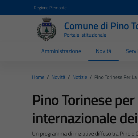
Vai ai contenuti
Vai al footer
Regione Piemonte
Comune di Pino T
Portale Istituzionale
Amministrazione
Novità
Servi
Home
/
Novità
/
Notizie
/
Pino Torinese Per La 
Pino Torinese per 
internazionale dei
Un programma di iniziative diffuso tra Pino e Chi