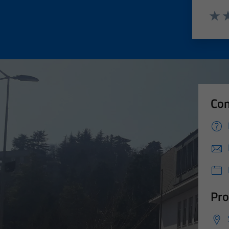
Valut
Va
Con
Pro